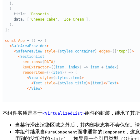
本组件实质是基于
组件的封装，继承了其所有
<VirtualizedList>
当某行滑出渲染区域之外后，其内部状态将不会保留。请
本组件继承自
而非通常的
，这意
PureComponent
Component
用到的父组件的 state），如果是一个引用类型（Obj