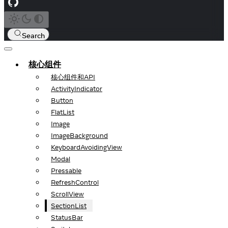
Search
核心组件
核心组件和API
ActivityIndicator
Button
FlatList
Image
ImageBackground
KeyboardAvoidingView
Modal
Pressable
RefreshControl
ScrollView
SectionList
StatusBar