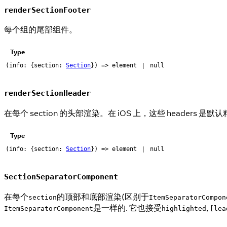
renderSectionFooter
每个组的尾部组件。
Type
(info: {section:
Section
}) => element ｜ null
renderSectionHeader
在每个 section 的头部渲染。在 iOS 上，这些 headers 是默
Type
(info: {section:
Section
}) => element ｜ null
SectionSeparatorComponent
在每个
的顶部和底部渲染(区别于
section
ItemSeparatorCompon
是一样的. 它也接受
,
ItemSeparatorComponent
highlighted
[lea