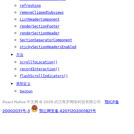
refreshing
removeClippedSubviews
ListHeaderComponent
renderSectionFooter
renderSectionHeader
SectionSeparatorComponent
stickySectionHeadersEnabled
方法
scrollToLocation()
recordInteraction()
flashScrollIndicators()
类型定义
Section
React Native 中文网 © 2026 武汉青罗网络科技有限公司
鄂ICP备
20002031号-3
鄂公网安备 42011202001821号