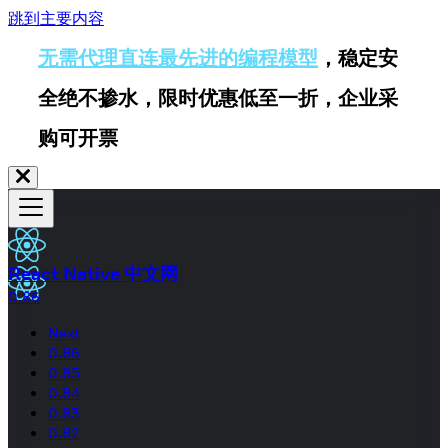
跳到主要内容
无需代理直连最先进的编程模型
，稳定安
全绝不掺水，限时优惠低至一折，企业采
购可开票
React Native 中文网
0.86
Next
0.86
0.85
0.84
0.83
0.82