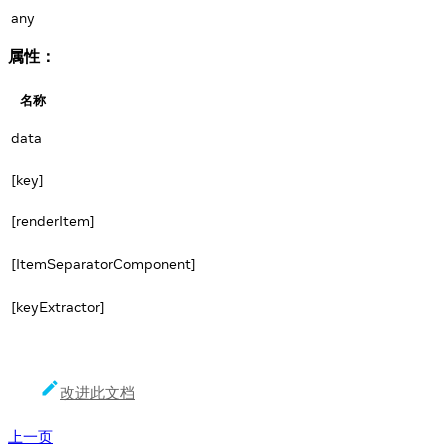
any
属性：
名称
data
[key]
[renderItem]
[ItemSeparatorComponent]
[keyExtractor]
改进此文档
上一页