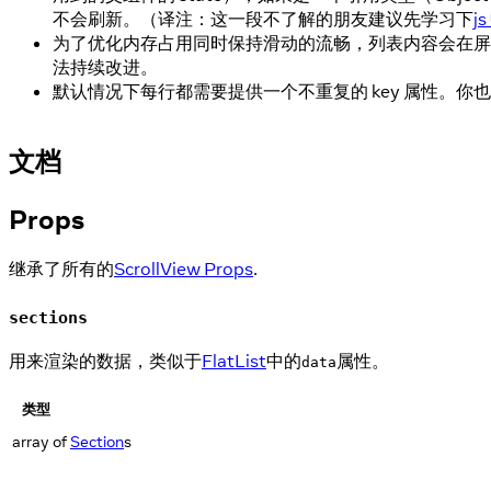
不会刷新。（译注：这一段不了解的朋友建议先学习下
j
为了优化内存占用同时保持滑动的流畅，列表内容会在屏
法持续改进。
默认情况下每行都需要提供一个不重复的 key 属性。你
文档
Props
继承了所有的
ScrollView Props
.
sections
用来渲染的数据，类似于
FlatList
中的
属性。
data
类型
array of
Section
s