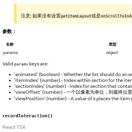
注意: 如果没有设置
或是
getItemLayout
onScrollToInd
参数：
名称
类型
params
object
Valid
keys are:
params
'animated' (boolean) - Whether the list should do an a
'itemIndex' (number) - Index within section for the item
'sectionIndex' (number) - Index for section that contai
'viewOffset' (number) - 一个以像素为单位，
'viewPosition' (number) - A value of
places the item 
0
recordInteraction()
React TSX