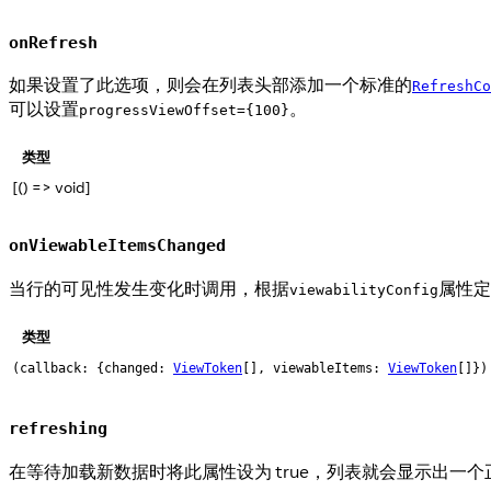
onRefresh
如果设置了此选项，则会在列表头部添加一个标准的
RefreshCo
可以设置
。
progressViewOffset={100}
类型
[() => void]
onViewableItemsChanged
当行的可见性发生变化时调用，根据
属性定
viewabilityConfig
类型
(callback: {changed:
ViewToken
[], viewableItems:
ViewToken
[]})
refreshing
在等待加载新数据时将此属性设为 true，列表就会显示出一