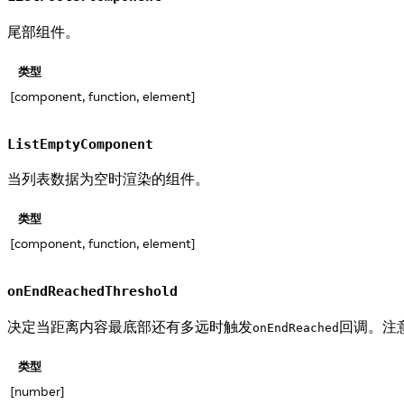
尾部组件。
类型
[component, function, element]
ListEmptyComponent
当列表数据为空时渲染的组件。
类型
[component, function, element]
onEndReachedThreshold
决定当距离内容最底部还有多远时触发
回调。注
onEndReached
类型
[number]