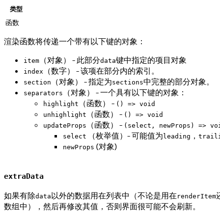
类型
函数
渲染函数将传递一个带有以下键的对象：
（对象） - 此部分
键中指定的项目对象
item
data
（数字） - 该项在部分内的索引。
index
（对象） - 指定为
中完整的部分对象。
section
sections
（对象） - 一个具有以下键的对象：
separators
（函数） -
highlight
() => void
（函数） -
unhighlight
() => void
（函数） -
updateProps
(select, newProps) => vo
（枚举值）- 可能值为
，
select
leading
trail
(对象)
newProps
extraData
如果有除
以外的数据用在列表中（不论是用在
data
renderItem
数组中），然后再修改其值，否则界面很可能不会刷新。