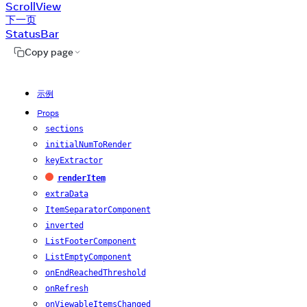
ScrollView
下一页
StatusBar
Copy page
示例
Props
sections
initialNumToRender
keyExtractor
renderItem
必需
extraData
ItemSeparatorComponent
inverted
ListFooterComponent
ListEmptyComponent
onEndReachedThreshold
onRefresh
onViewableItemsChanged