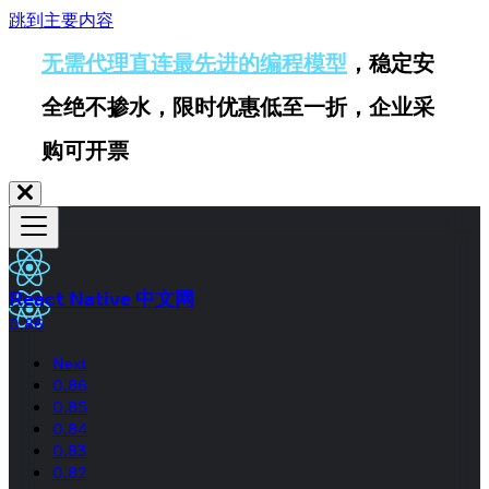
跳到主要内容
无需代理直连最先进的编程模型
，稳定安
全绝不掺水，限时优惠低至一折，企业采
购可开票
React Native 中文网
0.86
Next
0.86
0.85
0.84
0.83
0.82