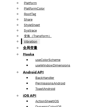
Platform
PlatformColor
RootTag
Share
StyleSheet
Systrace
变换（Transform）
Vibration
全局变量
Hooks
useColorScheme
useWindowDimensions
Android API
BackHandler
PermissionsAndroid
ToastAndroid
iOS API
ActionSheetIOS
DynamicColorIOS