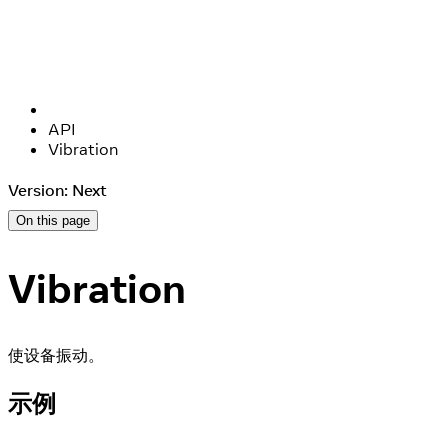
API
Vibration
Version: Next
On this page
Vibration
使设备振动。
示例