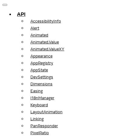
API
AccessibilityInfo
Alert
Animated
Animated.Value
Animated.ValueXY
Appearance
AppRegistry
AppState
DevSettings
Dimensions
Easing
I18nManager
Keyboard
LayoutAnimation
Linking
PanResponder
PixelRatio