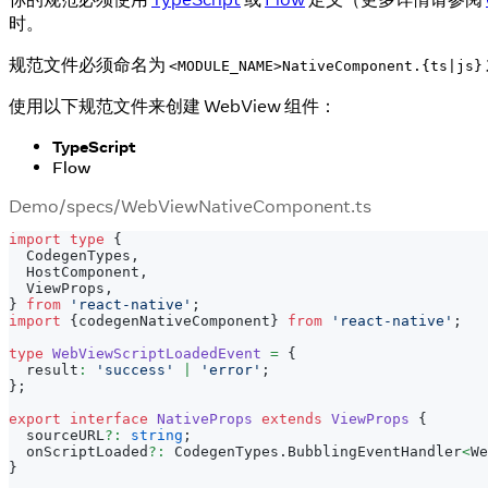
时。
规范文件必须命名为
<MODULE_NAME>NativeComponent.{ts|js}
使用以下规范文件来创建 WebView 组件：
TypeScript
Flow
Demo/specs/WebViewNativeComponent.ts
import
type
{
  CodegenTypes
,
  HostComponent
,
  ViewProps
,
}
from
'react-native'
;
import
{
codegenNativeComponent
}
from
'react-native'
;
type
WebViewScriptLoadedEvent
=
{
  result
:
'success'
|
'error'
;
}
;
export
interface
NativeProps
extends
ViewProps
{
  sourceURL
?
:
string
;
  onScriptLoaded
?
:
 CodegenTypes
.
BubblingEventHandler
<
We
}