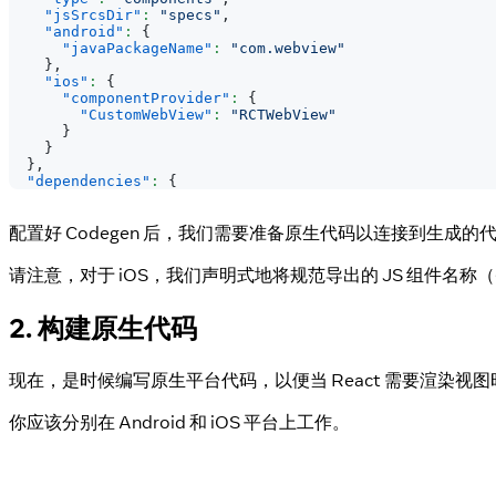
"jsSrcsDir"
:
"specs"
,
"android"
:
{
"javaPackageName"
:
"com.webview"
}
,
"ios"
:
{
"componentProvider"
:
{
"CustomWebView"
:
"RCTWebView"
}
}
}
,
"dependencies"
:
{
配置好 Codegen 后，我们需要准备原生代码以连接到生成的
请注意，对于 iOS，我们声明式地将规范导出的 JS 组件名称（
2. 构建原生代码
现在，是时候编写原生平台代码，以便当 React 需要渲染
你应该分别在 Android 和 iOS 平台上工作。