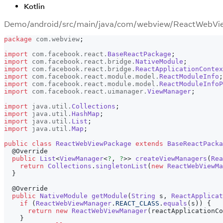
Kotlin
Demo/android/src/main/java/com/webview/ReactWebVi
package
com
.
webview
;
import
com
.
facebook
.
react
.
BaseReactPackage
;
import
com
.
facebook
.
react
.
bridge
.
NativeModule
;
import
com
.
facebook
.
react
.
bridge
.
ReactApplicationContex
import
com
.
facebook
.
react
.
module
.
model
.
ReactModuleInfo
;
import
com
.
facebook
.
react
.
module
.
model
.
ReactModuleInfoP
import
com
.
facebook
.
react
.
uimanager
.
ViewManager
;
import
java
.
util
.
Collections
;
import
java
.
util
.
HashMap
;
import
java
.
util
.
List
;
import
java
.
util
.
Map
;
public
class
ReactWebViewPackage
extends
BaseReactPacka
@Override
public
List
<
ViewManager
<
?
,
?
>
>
createViewManagers
(
Rea
return
Collections
.
singletonList
(
new
ReactWebViewMa
}
@Override
public
NativeModule
getModule
(
String
 s
,
ReactApplica
if
(
ReactWebViewManager
.
REACT_CLASS
.
equals
(
s
)
)
{
return
new
ReactWebViewManager
(
reactApplicationCo
}