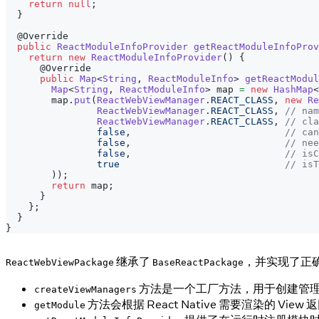
return
null
;
}
@Override
public
ReactModuleInfoProvider
getReactModuleInfoProv
return
new
ReactModuleInfoProvider
(
)
{
@Override
public
Map
<
String
,
ReactModuleInfo
>
getReactModul
Map
<
String
,
ReactModuleInfo
>
 map 
=
new
HashMap
<
        map
.
put
(
ReactWebViewManager
.
REACT_CLASS
,
new
Re
ReactWebViewManager
.
REACT_CLASS
,
// nam
ReactWebViewManager
.
REACT_CLASS
,
// cla
false
,
// can
false
,
// nee
false
,
// isC
true
// isT
)
)
;
return
 map
;
}
}
;
}
}
继承了
，并实现了正
ReactWebViewPackage
BaseReactPackage
方法是一个工厂方法，用于创建管
createViewManagers
方法会根据 React Native 需要渲染的 View 
getModule