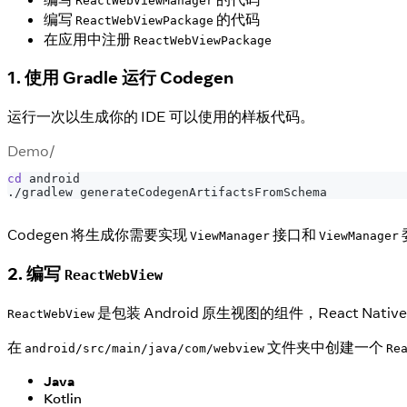
ReactWebViewManager
编写
的代码
ReactWebViewPackage
在应用中注册
ReactWebViewPackage
1. 使用 Gradle 运行 Codegen
运行一次以生成你的 IDE 可以使用的样板代码。
Demo/
cd
 android
./gradlew generateCodegenArtifactsFromSchema
Codegen 将生成你需要实现
接口和
ViewManager
ViewManager
2. 编写
ReactWebView
是包装 Android 原生视图的组件，React Na
ReactWebView
在
文件夹中创建一个
android/src/main/java/com/webview
Re
Java
Kotlin