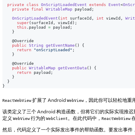
private
class
OnScriptLoadedEvent
extends
Event
<
OnScr
private
final
WritableMap
 payload
;
OnScriptLoadedEvent
(
int
 surfaceId
,
int
 viewId
,
Writ
super
(
surfaceId
,
 viewId
)
;
this
.
payload 
=
 payload
;
}
@Override
public
String
getEventName
(
)
{
return
"onScriptLoaded"
;
}
@Override
public
WritableMap
getEventData
(
)
{
return
 payload
;
}
}
}
扩展了 Android
，因此你可以轻松地重
ReactWebView
WebView
该类定义了三个 Android 构造函数，但将它们的实际实现推
定义
行为的
。在此代码中，
WebView
WebClient
ReactWebView
然后，代码定义了一个实际发出事件的帮助函数。要发出事件