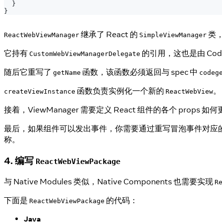
}
}
继承了 React 的
类，
ReactWebViewManager
SimpleViewManager
它持有
的引用，这也是由 Cod
CustomWebViewManagerDelegate
随后它重写了
函数，该函数必须返回与 spec 中
getName
codeg
函数负责实例化一个新的
。
createViewInstance
ReactWebView
接着，ViewManager 需要定义 React 组件的各个 pro
最后，如果组件可以发出事件，你需要通过重写冒泡事件对应
称。
4. 编写
ReactWebViewPackage
与 Native Modules 类似，Native Components 也需要实现
R
下面是
的代码：
ReactWebViewPackage
Java