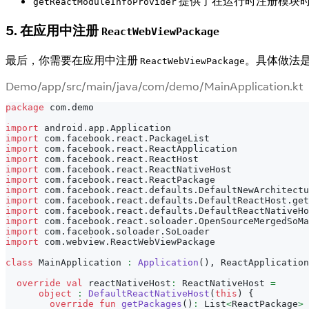
提供了在运行时注册模块
getReactModuleInfoProvider
5. 在应用中注册
ReactWebViewPackage
最后，你需要在应用中注册
。具体做法
ReactWebViewPackage
Demo/app/src/main/java/com/demo/MainApplication.kt
package
 com
.
demo
import
 android
.
app
.
Application
import
 com
.
facebook
.
react
.
PackageList
import
 com
.
facebook
.
react
.
ReactApplication
import
 com
.
facebook
.
react
.
ReactHost
import
 com
.
facebook
.
react
.
ReactNativeHost
import
 com
.
facebook
.
react
.
ReactPackage
import
 com
.
facebook
.
react
.
defaults
.
DefaultNewArchitectu
import
 com
.
facebook
.
react
.
defaults
.
DefaultReactHost
.
get
import
 com
.
facebook
.
react
.
defaults
.
DefaultReactNativeHo
import
 com
.
facebook
.
react
.
soloader
.
OpenSourceMergedSoMa
import
 com
.
facebook
.
soloader
.
SoLoader
import
 com
.
webview
.
ReactWebViewPackage
class
 MainApplication 
:
Application
(
)
,
 ReactApplication
override
val
 reactNativeHost
:
 ReactNativeHost 
=
object
:
DefaultReactNativeHost
(
this
)
{
override
fun
getPackages
(
)
:
 List
<
ReactPackage
>