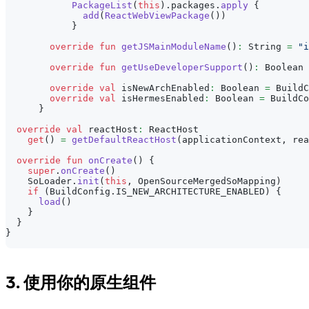
PackageList
(
this
)
.
packages
.
apply
{
add
(
ReactWebViewPackage
(
)
)
}
override
fun
getJSMainModuleName
(
)
:
 String 
=
"i
override
fun
getUseDeveloperSupport
(
)
:
 Boolean 
override
val
 isNewArchEnabled
:
 Boolean 
=
 BuildC
override
val
 isHermesEnabled
:
 Boolean 
=
 BuildCo
}
override
val
 reactHost
:
 ReactHost
get
(
)
=
getDefaultReactHost
(
applicationContext
,
 rea
override
fun
onCreate
(
)
{
super
.
onCreate
(
)
    SoLoader
.
init
(
this
,
 OpenSourceMergedSoMapping
)
if
(
BuildConfig
.
IS_NEW_ARCHITECTURE_ENABLED
)
{
load
(
)
}
}
}
3. 使用你的原生组件