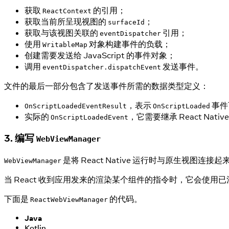
获取
的引用；
ReactContext
获取当前所呈现视图的
；
surfaceId
获取与该视图关联的
引用；
eventDispatcher
使用
对象构建事件的负载；
WritableMap
创建需要发送给 JavaScript 的事件对象；
调用
发送事件。
eventDispatcher.dispatchEvent
文件的最后一部分包含了发送事件所需的数据类型定义：
，表示
事件
OnScriptLoadedEventResult
OnScriptLoaded
实际的
，它需要继承 React Nativ
OnScriptLoadedEvent
3. 编写
WebViewManager
是将 React Native 运行时与原生视图连接
WebViewManager
当 React 收到应用发来的渲染某个组件的指令时，它会使用已注
下面是
的代码。
ReactWebViewManager
Java
Kotlin