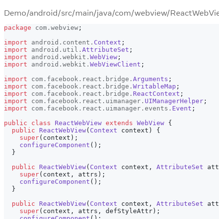
Demo/android/src/main/java/com/webview/ReactWebVie
package
com
.
webview
;
import
android
.
content
.
Context
;
import
android
.
util
.
AttributeSet
;
import
android
.
webkit
.
WebView
;
import
android
.
webkit
.
WebViewClient
;
import
com
.
facebook
.
react
.
bridge
.
Arguments
;
import
com
.
facebook
.
react
.
bridge
.
WritableMap
;
import
com
.
facebook
.
react
.
bridge
.
ReactContext
;
import
com
.
facebook
.
react
.
uimanager
.
UIManagerHelper
;
import
com
.
facebook
.
react
.
uimanager
.
events
.
Event
;
public
class
ReactWebView
extends
WebView
{
public
ReactWebView
(
Context
 context
)
{
super
(
context
)
;
configureComponent
(
)
;
}
public
ReactWebView
(
Context
 context
,
AttributeSet
 att
super
(
context
,
 attrs
)
;
configureComponent
(
)
;
}
public
ReactWebView
(
Context
 context
,
AttributeSet
 att
super
(
context
,
 attrs
,
 defStyleAttr
)
;
configureComponent
(
)
;