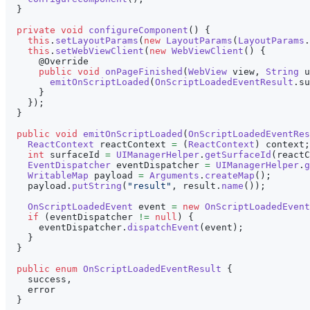
}
private
void
configureComponent
(
)
{
this
.
setLayoutParams
(
new
LayoutParams
(
LayoutParams
.
this
.
setWebViewClient
(
new
WebViewClient
(
)
{
@Override
public
void
onPageFinished
(
WebView
 view
,
String
 u
emitOnScriptLoaded
(
OnScriptLoadedEventResult
.
su
}
}
)
;
}
public
void
emitOnScriptLoaded
(
OnScriptLoadedEventRes
ReactContext
 reactContext 
=
(
ReactContext
)
 context
;
int
 surfaceId 
=
UIManagerHelper
.
getSurfaceId
(
reactC
EventDispatcher
 eventDispatcher 
=
UIManagerHelper
.
g
WritableMap
 payload 
=
Arguments
.
createMap
(
)
;
    payload
.
putString
(
"result"
,
 result
.
name
(
)
)
;
OnScriptLoadedEvent
 event 
=
new
OnScriptLoadedEvent
if
(
eventDispatcher 
!=
null
)
{
      eventDispatcher
.
dispatchEvent
(
event
)
;
}
}
public
enum
OnScriptLoadedEventResult
{
    success
,
    error
}