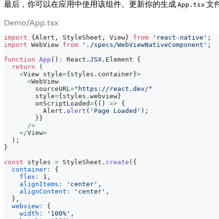
最后，你可以在应用中使用该组件。更新你的生成
文
App.tsx
Demo/App.tsx
import
{
Alert
,
StyleSheet
,
View
}
from
'react-native'
;
import
WebView
from
'./specs/WebViewNativeComponent'
;
function
App
(
)
:
React
.
JSX
.
Element
{
return
(
<
View
 style
=
{
styles
.
container
}
>
<
WebView
        sourceURL
=
"https://react.dev/"
        style
=
{
styles
.
webview
}
        onScriptLoaded
=
{
(
)
=>
{
Alert
.
alert
(
'Page Loaded'
)
;
}
}
/
>
<
/
View
>
)
;
}
const
 styles 
=
StyleSheet
.
create
(
{
container
:
{
flex
:
1
,
alignItems
:
'center'
,
alignContent
:
'center'
,
}
,
webview
:
{
width
:
'100%'
,