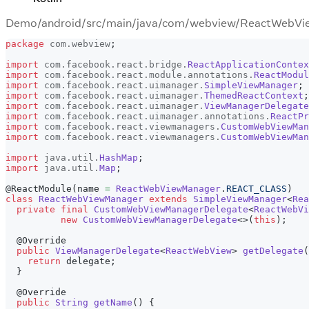
Demo/android/src/main/java/com/webview/ReactWebVi
package
com
.
webview
;
import
com
.
facebook
.
react
.
bridge
.
ReactApplicationContex
import
com
.
facebook
.
react
.
module
.
annotations
.
ReactModul
import
com
.
facebook
.
react
.
uimanager
.
SimpleViewManager
;
import
com
.
facebook
.
react
.
uimanager
.
ThemedReactContext
;
import
com
.
facebook
.
react
.
uimanager
.
ViewManagerDelegate
import
com
.
facebook
.
react
.
uimanager
.
annotations
.
ReactPr
import
com
.
facebook
.
react
.
viewmanagers
.
CustomWebViewMan
import
com
.
facebook
.
react
.
viewmanagers
.
CustomWebViewMan
import
java
.
util
.
HashMap
;
import
java
.
util
.
Map
;
@ReactModule
(
name 
=
ReactWebViewManager
.
REACT_CLASS
)
class
ReactWebViewManager
extends
SimpleViewManager
<
Rea
private
final
CustomWebViewManagerDelegate
<
ReactWebVi
new
CustomWebViewManagerDelegate
<
>
(
this
)
;
@Override
public
ViewManagerDelegate
<
ReactWebView
>
getDelegate
(
return
 delegate
;
}
@Override
public
String
getName
(
)
{