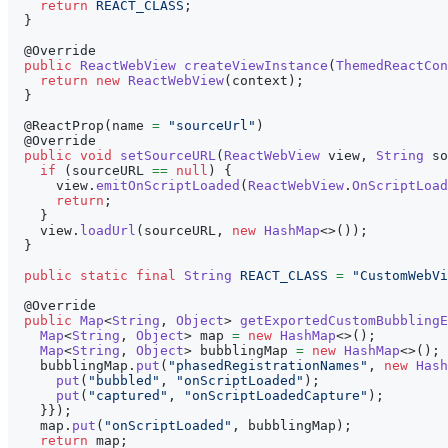
return
REACT_CLASS
;
}
@Override
public
ReactWebView
createViewInstance
(
ThemedReactCon
return
new
ReactWebView
(
context
)
;
}
@ReactProp
(
name 
=
"sourceUrl"
)
@Override
public
void
setSourceURL
(
ReactWebView
 view
,
String
 so
if
(
sourceURL 
==
null
)
{
      view
.
emitOnScriptLoaded
(
ReactWebView
.
OnScriptLoad
return
;
}
    view
.
loadUrl
(
sourceURL
,
new
HashMap
<
>
(
)
)
;
}
public
static
final
String
REACT_CLASS
=
"CustomWebVi
@Override
public
Map
<
String
,
Object
>
getExportedCustomBubblingE
Map
<
String
,
Object
>
 map 
=
new
HashMap
<
>
(
)
;
Map
<
String
,
Object
>
 bubblingMap 
=
new
HashMap
<
>
(
)
;
    bubblingMap
.
put
(
"phasedRegistrationNames"
,
new
Hash
put
(
"bubbled"
,
"onScriptLoaded"
)
;
put
(
"captured"
,
"onScriptLoadedCapture"
)
;
}
}
)
;
    map
.
put
(
"onScriptLoaded"
,
 bubblingMap
)
;
return
 map
;