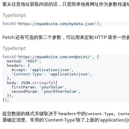
要从任意地址获取内容的话，只需简单地将网址作为参数传递给 fe
TypeScript
fetch
(
'https://mywebsite.com/mydata.json'
)
;
Fetch 还有可选的第二个参数，可以用来定制 HTTP 请求一些
TypeScript
fetch
(
'https://mywebsite.com/endpoint/'
,
{
  method
:
'POST'
,
  headers
:
{
    Accept
:
'application/json'
,
'Content-Type'
:
'application/json'
,
}
,
  body
:
JSON
.
stringify
(
{
    firstParam
:
'yourValue'
,
    secondParam
:
'yourOtherValue'
,
}
)
,
}
)
;
提交数据的格式关键取决于 headers 中的
。
Content-Type
Cont
通确定清楚。常用的'Content-Type'除了上面的'applicat