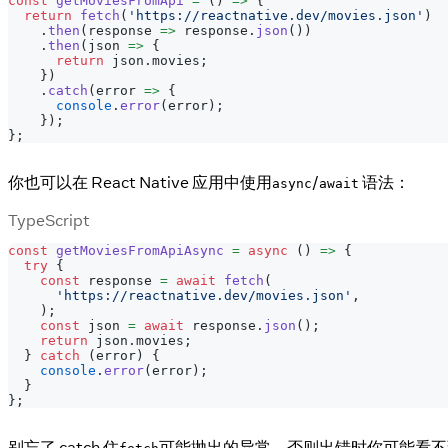
const
getMoviesFromApi
=
(
)
=>
{
return
fetch
(
'https://reactnative.dev/movies.json'
)
.
then
(
response 
=>
 response
.
json
(
)
)
.
then
(
json 
=>
{
return
 json
.
movies
;
}
)
.
catch
(
error 
=>
{
console
.
error
(
error
)
;
}
)
;
}
;
你也可以在 React Native 应用中使用
/
语法：
async
await
TypeScript
const
getMoviesFromApiAsync
=
async
(
)
=>
{
try
{
const
 response 
=
await
fetch
(
'https://reactnative.dev/movies.json'
,
)
;
const
 json 
=
await
 response
.
json
(
)
;
return
 json
.
movies
;
}
catch
(
error
)
{
console
.
error
(
error
)
;
}
}
;
别忘了 catch 住
可能抛出的异常，否则出错时你可能看不