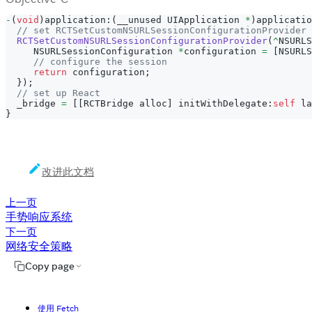
-
(
void
)
application
:
(
__unused UIApplication 
*
)
applicatio
// set RCTSetCustomNSURLSessionConfigurationProvider
RCTSetCustomNSURLSessionConfigurationProvider
(
^
NSURLS
     NSURLSessionConfiguration 
*
configuration 
=
[
NSURLS
// configure the session
return
 configuration
;
}
)
;
// set up React
  _bridge 
=
[
[
RCTBridge alloc
]
 initWithDelegate
:
self
 la
}
改进此文档
上一页
手势响应系统
下一页
网络安全策略
Copy page
使用 Fetch