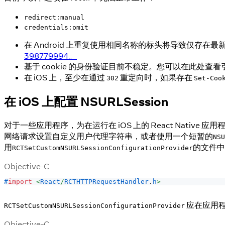
redirect:manual
credentials:omit
在 Android 上重复使用相同名称的标头将导致仅存
398779994。
基于 cookie 的身份验证目前不稳定。您可以在此处查
在 iOS 上，至少在通过
重定向时，如果存在
302
Set-Coo
在 iOS 上配置 NSURLSession
对于一些应用程序，为在运行在 iOS 上的 React Native
网络请求设置自定义用户代理字符串，或者使用一个短暂的
NSU
用
的文件中
RCTSetCustomNSURLSessionConfigurationProvider
Objective-C
#
import
<
React
/
RCTHTTPRequestHandler
.
h
>
应在应用程
RCTSetCustomNSURLSessionConfigurationProvider
Objective-C