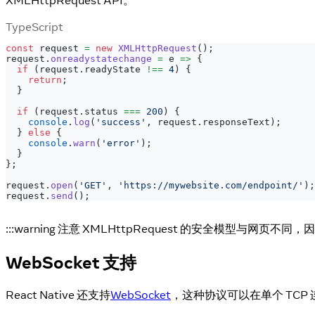
TypeScript
const
 request 
=
new
XMLHttpRequest
(
)
;
request
.
onreadystatechange
=
 e 
=>
{
if
(
request
.
readyState 
!==
4
)
{
return
;
}
if
(
request
.
status 
===
200
)
{
console
.
log
(
'success'
,
 request
.
responseText
)
;
}
else
{
console
.
warn
(
'error'
)
;
}
}
;
request
.
open
(
'GET'
,
'https://mywebsite.com/endpoint/'
)
;
request
.
send
(
)
;
:::warning 注意 XMLHttpRequest 的安全模型与网页
WebSocket 支持
React Native 还支持
WebSocket
，这种协议可以在单个 TCP