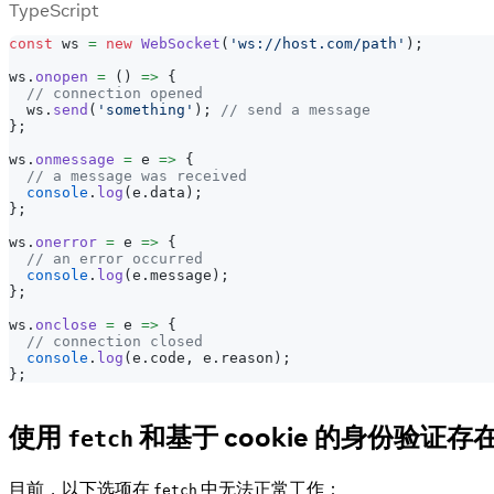
TypeScript
const
 ws 
=
new
WebSocket
(
'ws://host.com/path'
)
;
ws
.
onopen
=
(
)
=>
{
// connection opened
  ws
.
send
(
'something'
)
;
// send a message
}
;
ws
.
onmessage
=
 e 
=>
{
// a message was received
console
.
log
(
e
.
data
)
;
}
;
ws
.
onerror
=
 e 
=>
{
// an error occurred
console
.
log
(
e
.
message
)
;
}
;
ws
.
onclose
=
 e 
=>
{
// connection closed
console
.
log
(
e
.
code
,
 e
.
reason
)
;
}
;
使用
和基于 cookie 的身份验证
fetch
目前，以下选项在
中无法正常工作：
fetch