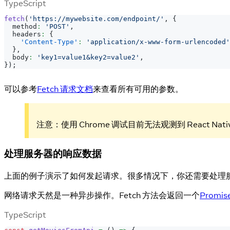
TypeScript
fetch
(
'https://mywebsite.com/endpoint/'
,
{
  method
:
'POST'
,
  headers
:
{
'Content-Type'
:
'application/x-www-form-urlencoded'
}
,
  body
:
'key1=value1&key2=value2'
,
}
)
;
可以参考
Fetch 请求文档
来查看所有可用的参数。
注意：使用 Chrome 调试目前无法观测到 React N
处理服务器的响应数据
上面的例子演示了如何发起请求。很多情况下，你还需要处理
网络请求天然是一种异步操作。Fetch 方法会返回一个
Promis
TypeScript