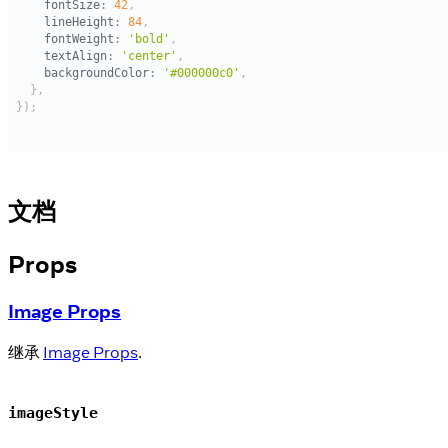
文档
Props
Image Props
继承
Image Props
.
imageStyle