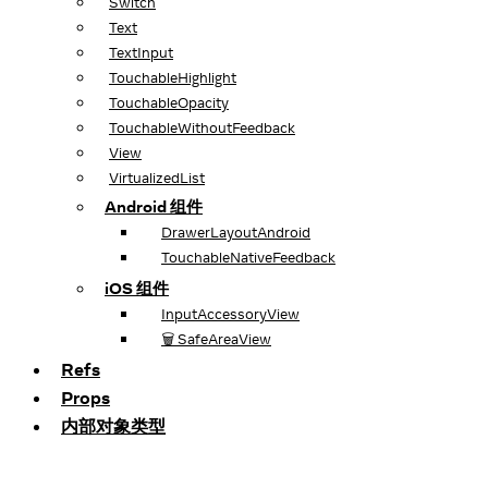
Switch
Text
TextInput
TouchableHighlight
TouchableOpacity
TouchableWithoutFeedback
View
VirtualizedList
Android 组件
DrawerLayoutAndroid
TouchableNativeFeedback
iOS 组件
InputAccessoryView
🗑️ SafeAreaView
Refs
Props
内部对象类型