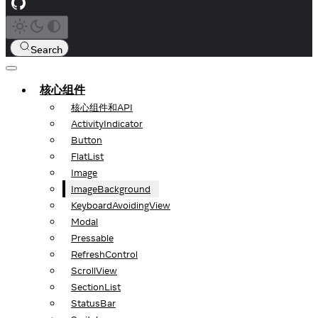
Search
核心组件
核心组件和API
ActivityIndicator
Button
FlatList
Image
ImageBackground
KeyboardAvoidingView
Modal
Pressable
RefreshControl
ScrollView
SectionList
StatusBar