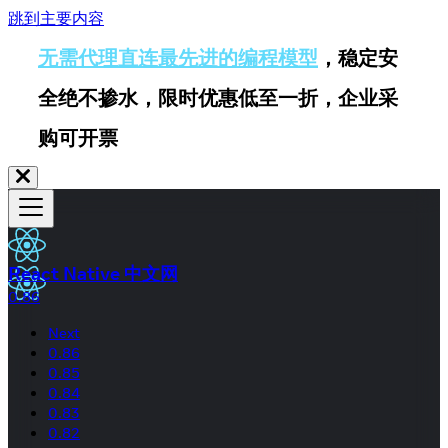
跳到主要内容
无需代理直连最先进的编程模型
，稳定安
全绝不掺水，限时优惠低至一折，企业采
购可开票
React Native 中文网
0.86
Next
0.86
0.85
0.84
0.83
0.82