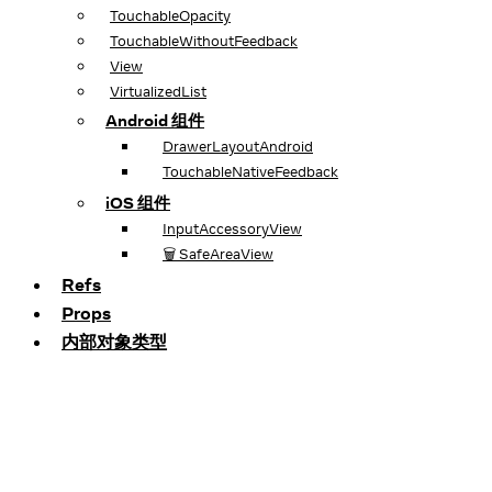
TouchableOpacity
TouchableWithoutFeedback
View
VirtualizedList
Android 组件
DrawerLayoutAndroid
TouchableNativeFeedback
iOS 组件
InputAccessoryView
🗑️ SafeAreaView
Refs
Props
内部对象类型