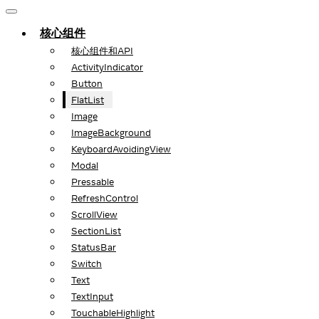
核心组件
核心组件和API
ActivityIndicator
Button
FlatList
Image
ImageBackground
KeyboardAvoidingView
Modal
Pressable
RefreshControl
ScrollView
SectionList
StatusBar
Switch
Text
TextInput
TouchableHighlight