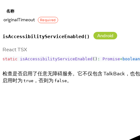
名称
originalTimeout
Required
Android
isAccessibilityServiceEnabled()
React TSX
static
isAccessibilityServiceEnabled
(
)
:
Promise
<
boolean
检查是否启用了任意无障碍服务。它不仅包含 TalkBack，也
启用时为
，否则为
。
true
false