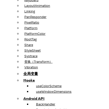
Keyboard
LayoutAnimation
Linking
PanResponder
PixelRatio
Platform
PlatformColor
RootTag
Share
StyleSheet
Systrace
变换（Transform）
Vibration
全局变量
Hooks
useColorScheme
useWindowDimensions
Android API
BackHandler