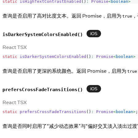
static
isHighTextContrastEnabled
(
)
:
Promise
<
boolean
>
查询是否启用了高对比度文本。返回 Promise，启用为
，
true
iOS
isDarkerSystemColorsEnabled()
React TSX
static
isDarkerSystemColorsEnabled
(
)
:
Promise
<
boolean
>
查询是否启用了更深的系统颜色。返回 Promise，启用为
true
iOS
prefersCrossFadeTransitions()
React TSX
static
prefersCrossFadeTransitions
(
)
:
Promise
<
boolean
>
;
查询是否同时启用了“减少动态效果”与“偏好交叉淡入淡出过渡”。