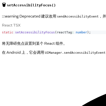
🗑️
setAccessibilityFocus()
:::warning Deprecated 建议改用
，
sendAccessibilityEvent
React TSX
static
setAccessibilityFocus
(
reactTag
:
number
)
;
将无障碍焦点设置到某个 React 组件。
在 Android 上，它会调用
UIManager.sendAccessibilityEvent