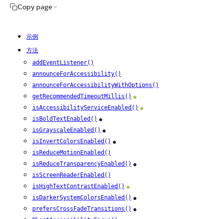
Copy page
示例
方法
addEventListener()
announceForAccessibility()
announceForAccessibilityWithOptions()
getRecommendedTimeoutMillis()
Android
isAccessibilityServiceEnabled()
Android
isBoldTextEnabled()
iOS
isGrayscaleEnabled()
iOS
isInvertColorsEnabled()
iOS
isReduceMotionEnabled()
isReduceTransparencyEnabled()
iOS
isScreenReaderEnabled()
isHighTextContrastEnabled()
Android
isDarkerSystemColorsEnabled()
iOS
prefersCrossFadeTransitions()
iOS