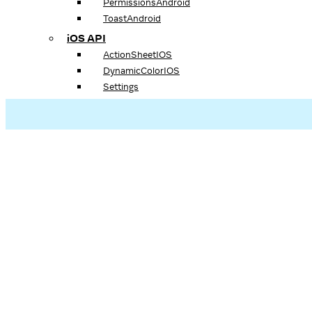
PermissionsAndroid
ToastAndroid
iOS API
ActionSheetIOS
DynamicColorIOS
Settings