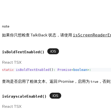
note
如果你只想检查 TalkBack 状态，请使用
isScreenReaderE
iOS
isBoldTextEnabled()
React TSX
static
isBoldTextEnabled
(
)
:
Promise
<
boolean
>
:
查询是否启用了粗体文本。返回 Promise，启用为
，否则
true
iOS
isGrayscaleEnabled()
React TSX