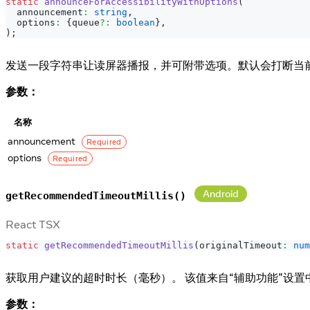
static
announceForAccessibilityWithOptions
(
  announcement
:
string
,
  options
:
{
queue
?
:
boolean
}
,
)
;
发送一段字符串让读屏器播报，并可附带选项。默认会打断当前播
参数：
名称
announcement
Required
options
Required
Android
getRecommendedTimeoutMillis()
React TSX
static
getRecommendedTimeoutMillis
(
originalTimeout
:
num
获取用户建议的超时时长（毫秒）。 该值来自“辅助功能”设置
参数：