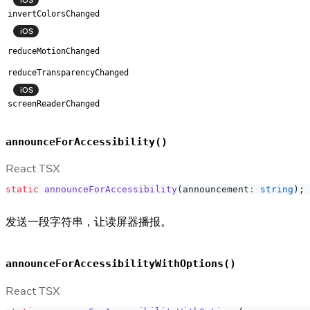
invertColorsChanged
iOS
reduceMotionChanged
reduceTransparencyChanged
iOS
screenReaderChanged
announceForAccessibility()
React TSX
static
announceForAccessibility
(
announcement
:
string
)
;
发送一段字符串，让读屏器播报。
announceForAccessibilityWithOptions()
React TSX