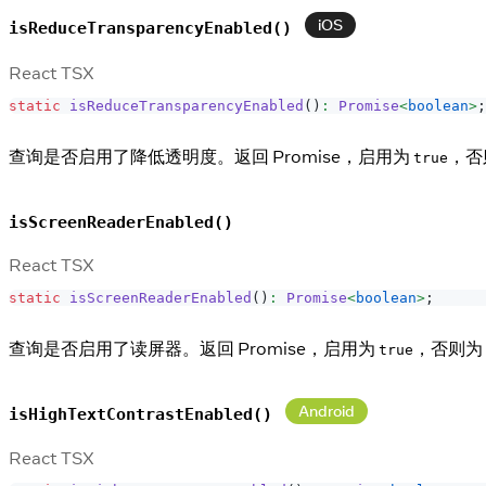
iOS
isReduceTransparencyEnabled()
React TSX
static
isReduceTransparencyEnabled
(
)
:
Promise
<
boolean
>
;
查询是否启用了降低透明度。返回 Promise，启用为
，否
true
isScreenReaderEnabled()
React TSX
static
isScreenReaderEnabled
(
)
:
Promise
<
boolean
>
;
查询是否启用了读屏器。返回 Promise，启用为
，否则为
true
Android
isHighTextContrastEnabled()
React TSX