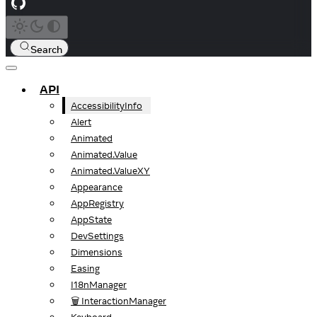
Search
API
AccessibilityInfo
Alert
Animated
Animated.Value
Animated.ValueXY
Appearance
AppRegistry
AppState
DevSettings
Dimensions
Easing
I18nManager
🗑️ InteractionManager