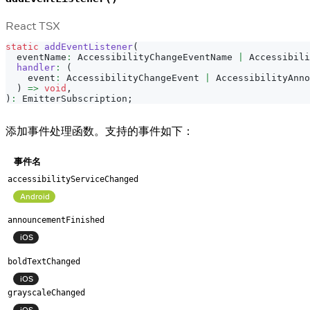
React TSX
static
addEventListener
(
  eventName
:
AccessibilityChangeEventName
|
Accessibili
handler
:
(
    event
:
AccessibilityChangeEvent
|
AccessibilityAnno
)
=>
void
,
)
:
EmitterSubscription
;
添加事件处理函数。支持的事件如下：
事件名
accessibilityServiceChanged
Android
announcementFinished
iOS
boldTextChanged
iOS
grayscaleChanged
iOS