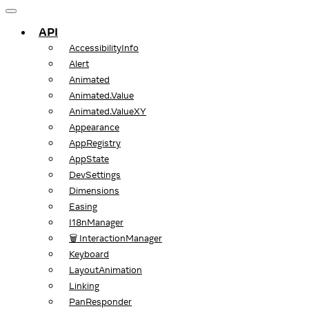
API
AccessibilityInfo
Alert
Animated
Animated.Value
Animated.ValueXY
Appearance
AppRegistry
AppState
DevSettings
Dimensions
Easing
I18nManager
🗑️ InteractionManager
Keyboard
LayoutAnimation
Linking
PanResponder