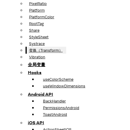
PixelRatio
Platform
PlatformColor
RootTag
Share
StyleSheet
Systrace
变换（Transform）
Vibration
全局变量
Hooks
useColorScheme
useWindowDimensions
Android API
BackHandler
PermissionsAndroid
ToastAndroid
iOS API
ActionSheetIOS