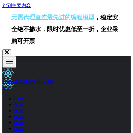
跳到主要内容
无需代理直连最先进的编程模型
，稳定安
全绝不掺水，限时优惠低至一折，企业采
购可开票
React Native 中文网
0.84
Next
0.86
0.85
0.84
0.83
0.82