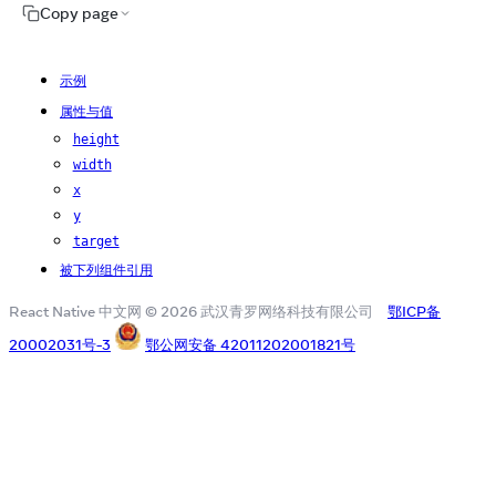
Copy page
示例
属性与值
height
width
x
y
target
被下列组件引用
React Native 中文网 © 2026 武汉青罗网络科技有限公司
鄂ICP备
20002031号-3
鄂公网安备 42011202001821号