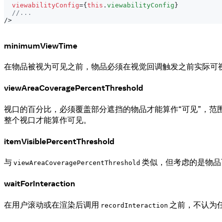
viewabilityConfig
=
{
this
.
viewabilityConfig
}
//...
/>
minimumViewTime
在物品被视为可见之前，物品必须在视觉回调触发之前实际可
viewAreaCoveragePercentThreshold
视口的百分比，必须覆盖部分遮挡的物品才能算作“可见”，范围为
整个视口才能算作可见。
itemVisiblePercentThreshold
与
类似，但考虑的是物品
viewAreaCoveragePercentThreshold
waitForInteraction
在用户滚动或在渲染后调用
之前，不认为
recordInteraction