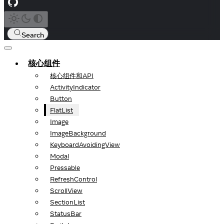
Search
核心组件
核心组件和API
ActivityIndicator
Button
FlatList
Image
ImageBackground
KeyboardAvoidingView
Modal
Pressable
RefreshControl
ScrollView
SectionList
StatusBar