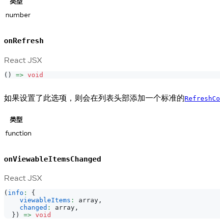
类型
number
onRefresh
React JSX
(
)
=>
void
如果设置了此选项，则会在列表头部添加一个标准的
RefreshCo
类型
function
onViewableItemsChanged
React JSX
(
info
:
{
viewableItems
:
 array
,
changed
:
 array
,
}
)
=>
void