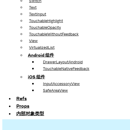
Switch
Text
TextInput
TouchableHighlight
TouchableOpacity
TouchableWithoutFeedback
View
VirtualizedList
Android 组件
DrawerLayoutAndroid
TouchableNativeFeedback
iOS 组件
InputAccessoryView
SafeAreaView
Refs
Props
内部对象类型