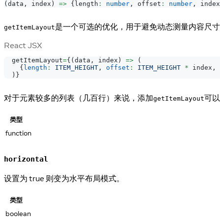
(
data
,
 index
)
=>
{
length
:
number
,
 offset
:
number
,
 index
是一个可选的优化，用于避免动态测量内容尺寸
getItemLayout
React JSX
  getItemLayout
=
{
(
data
,
 index
)
=>
(
{
length
:
ITEM_HEIGHT
,
offset
:
ITEM_HEIGHT
*
 index
,
 
)
}
对于元素较多的列表（几百行）来说，添加
可以
getItemLayout
类型
function
horizontal
设置为 true 则变为水平布局模式。
类型
boolean