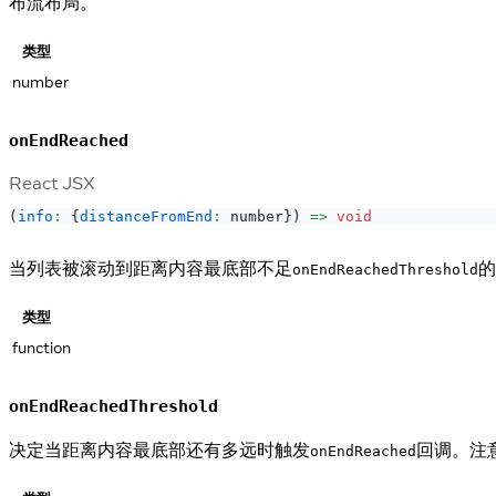
布流布局。
类型
number
onEndReached
React JSX
(
info
:
{
distanceFromEnd
:
 number
}
)
=>
void
当列表被滚动到距离内容最底部不足
的
onEndReachedThreshold
类型
function
onEndReachedThreshold
决定当距离内容最底部还有多远时触发
回调。注
onEndReached