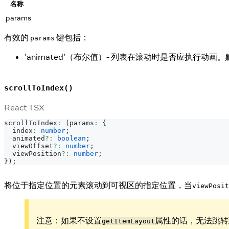
名称
params
有效的
键包括：
params
'animated'（布尔值）- 列表在滚动时是否应执行动画
scrollToIndex()
React TSX
scrollToIndex
:
(
params
:
{
  index
:
number
;
  animated
?
:
boolean
;
  viewOffset
?
:
number
;
  viewPosition
?
:
number
;
}
)
;
将位于指定位置的元素滚动到可视区的指定位置，当
viewPosit
注意：如果不设置
属性的话，无法跳转
getItemLayout