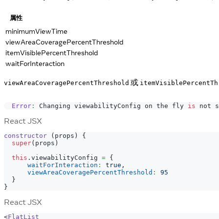
属性
minimumViewTime
viewAreaCoveragePercentThreshold
itemVisiblePercentThreshold
waitForInteraction
或
viewAreaCoveragePercentThreshold
itemVisiblePercentTh
Error
:
Changing
 viewabilityConfig on the fly 
is
 not s
React JSX
constructor
(
props
)
{
super
(
props
)
this
.
viewabilityConfig
=
{
waitForInteraction
:
true
,
viewAreaCoveragePercentThreshold
:
95
}
}
React JSX
<
FlatList