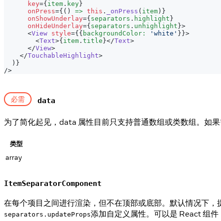
key
=
{
item
.
key
}
onPress
=
{
(
)
=>
this
.
_onPress
(
item
)
}
onShowUnderlay
=
{
separators
.
highlight
}
onHideUnderlay
=
{
separators
.
unhighlight
}
>
<
View
style
=
{
{
backgroundColor
:
'white'
}
}
>
<
Text
>
{
item
.
title
}
</
Text
>
</
View
>
</
TouchableHighlight
>
)
}
/>
必需
data
为了简化起见，data 属性目前只支持普通数组或类数组。如果需
类型
array
ItemSeparatorComponent
在每个项目之间进行渲染，但不在顶部或底部。默认情况下，
添加自定义属性。可以是 React 组
separators.updateProps