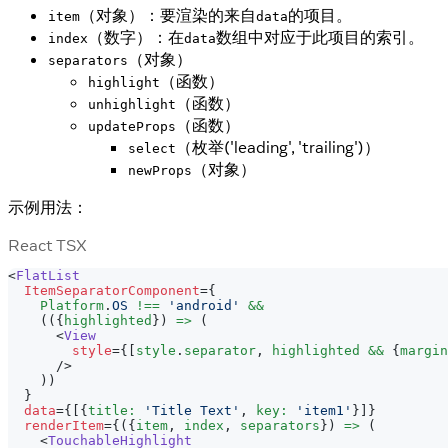
（对象）：要渲染的来自
的项目。
item
data
（数字）：在
数组中对应于此项目的索引。
index
data
（对象）
separators
（函数）
highlight
（函数）
unhighlight
（函数）
updateProps
（枚举('leading', 'trailing')）
select
（对象）
newProps
示例用法：
React TSX
<
FlatList
ItemSeparatorComponent
=
{
Platform
.
OS
!==
'android'
&&
(
(
{
highlighted
}
)
=>
(
<
View
style
=
{
[
style
.
separator
,
 highlighted 
&&
{
margin
/>
)
)
}
data
=
{
[
{
title
:
'Title Text'
,
 key
:
'item1'
}
]
}
renderItem
=
{
(
{
item
,
 index
,
 separators
}
)
=>
(
<
TouchableHighlight