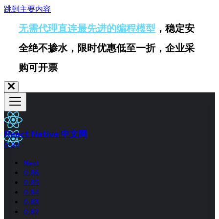
跳到主要内容
无需代理直连最先进的编程模型
，稳定安
全绝不掺水，限时优惠低至一折，企业采
购可开票
React Native 中文网
0.84
Next
0.86
0.85
0.84
0.83
0.82