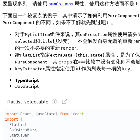
要呈现多列，请使用
属性。使用这种方法而不是
numColumns
f
下面是一个较复杂的例子，其中演示了如何利用
PureComponent
的不同，如果不了解就先跳过吧）。
PureComponent
对于
组件来说，其
属性使用箭头函
MyListItem
onPressItem
和
也没变），不会触发自身无谓的重新 rend
selected
title
的一次不必要的重新 render。
给
指定
属性，是为了保
FlatList
extraData={this.state}
，其 props 在
比较中没有变化则不会
PureComponent
===
属性指定使用 id 作为列表每一项的 key。
keyExtractor
TypeScript
JavaScript