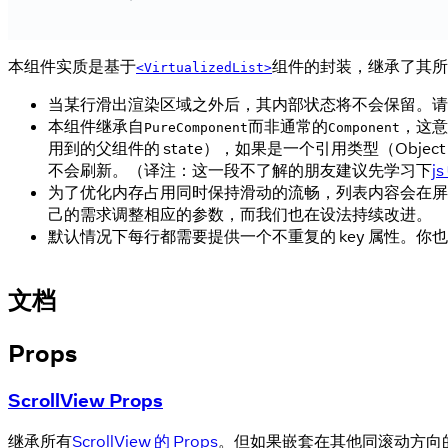
本组件实质是基于
组件的封装，继承了其所有
<VirtualizedList>
当某行滑出渲染区域之外后，其内部状态将不会保留。请
本组件继承自
而非通常的
，这意
PureComponent
Component
用到的父组件的 state），如果是一个引用类型（Obj
不会刷新。（译注：这一段不了解的朋友建议先学习下
j
为了优化内存占用同时保持滑动的流畅，列表内容会在屏
己的需求调整相应的参数，而我们也在设法持续改进。
默认情况下每行都需要提供一个不重复的 key 属性。你
文档
Props
ScrollView Props
继承所有
ScrollView 的 Props
。但如果嵌套在其他同滚动方向的 F