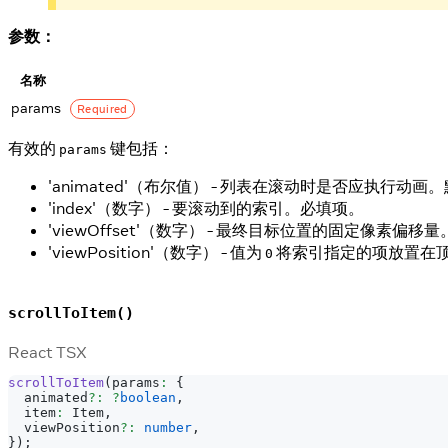
参数：
名称
params
Required
有效的
键包括：
params
'animated'（布尔值） - 列表在滚动时是否应执行动画
'index'（数字） - 要滚动到的索引。必填项。
'viewOffset'（数字） - 最终目标位置的固定像素偏移量
'viewPosition'（数字） - 值为
将索引指定的项放置在
0
scrollToItem()
React TSX
scrollToItem
(
params
:
{
  animated
?
:
?
boolean
,
  item
:
Item
,
  viewPosition
?
:
number
,
}
)
;