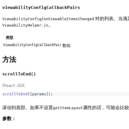
viewabilityConfigCallbackPairs
/
对的列表。当满
ViewabilityConfig
onViewableItemsChanged
。
ViewabilityHelper.js
类型
数组
ViewabilityConfigCallbackPair
方法
scrollToEnd()
React JSX
scrollToEnd
(
[
params
]
)
;
滚动到底部。如果不设置
属性的话，可能会比较
getItemLayout
参数：