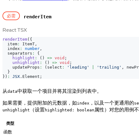
必需
renderItem
React TSX
renderItem
(
{
  item
:
ItemT
,
  index
:
number
,
  separators
:
{
highlight
:
(
)
=>
void
;
unhighlight
:
(
)
=>
void
;
    updateProps
:
(
select
:
'leading'
|
'trailing'
,
 newPr
}
}
)
:
JSX
.
Element
;
从
中获取一个项目并将其渲染到列表中。
data
如果需要，提供附加的元数据，如
，以及一个更通用的
index
se
（设置
属性）对您的用例不
unhighlight
highlighted: boolean
类型
函数