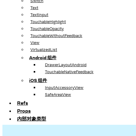
Switch
Text
TextInput
TouchableHighlight
TouchableOpacity
TouchableWithoutFeedback
View
VirtualizedList
Android 组件
DrawerLayoutAndroid
TouchableNativeFeedback
iOS 组件
InputAccessoryView
SafeAreaView
Refs
Props
内部对象类型