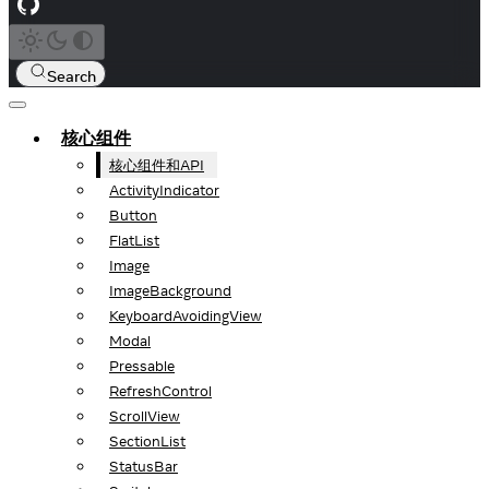
Search
核心组件
核心组件和API
ActivityIndicator
Button
FlatList
Image
ImageBackground
KeyboardAvoidingView
Modal
Pressable
RefreshControl
ScrollView
SectionList
StatusBar