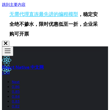
跳到主要内容
无需代理直连最先进的编程模型
，稳定安
全绝不掺水，限时优惠低至一折，企业采
购可开票
React Native 中文网
0.84
Next
0.86
0.85
0.84
0.83
0.82