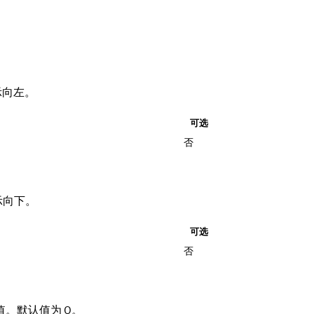
示向左。
可选
否
示向下。
可选
否
。默认值为 0。