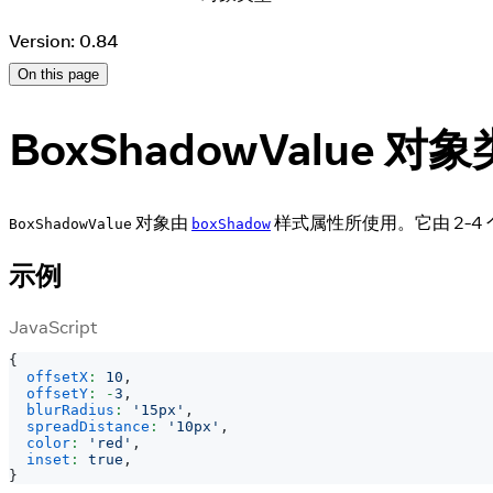
Version: 0.84
On this page
BoxShadowValue 对
对象由
样式属性所使用。它由 2-
BoxShadowValue
boxShadow
示例
JavaScript
{
offsetX
:
10
,
offsetY
:
-
3
,
blurRadius
:
'15px'
,
spreadDistance
:
'10px'
,
color
:
'red'
,
inset
:
true
,
}