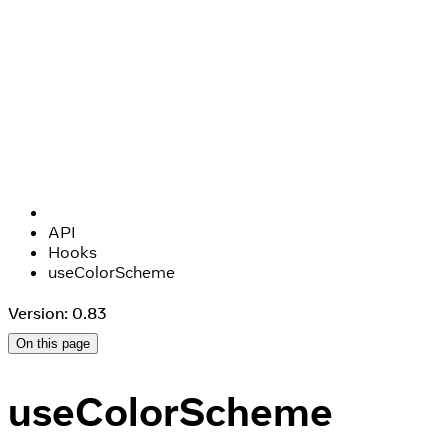
API
Hooks
useColorScheme
Version: 0.83
On this page
useColorScheme