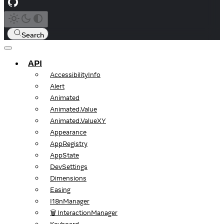
Search
API
AccessibilityInfo
Alert
Animated
Animated.Value
Animated.ValueXY
Appearance
AppRegistry
AppState
DevSettings
Dimensions
Easing
I18nManager
🗑️ InteractionManager