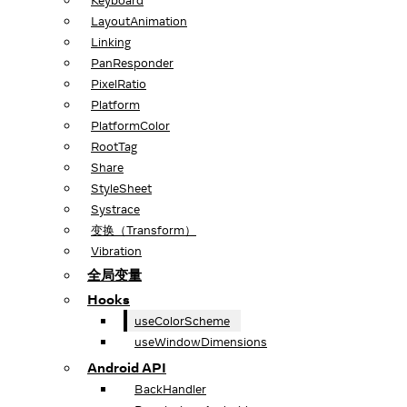
Keyboard
LayoutAnimation
Linking
PanResponder
PixelRatio
Platform
PlatformColor
RootTag
Share
StyleSheet
Systrace
变换（Transform）
Vibration
全局变量
Hooks
useColorScheme
useWindowDimensions
Android API
BackHandler