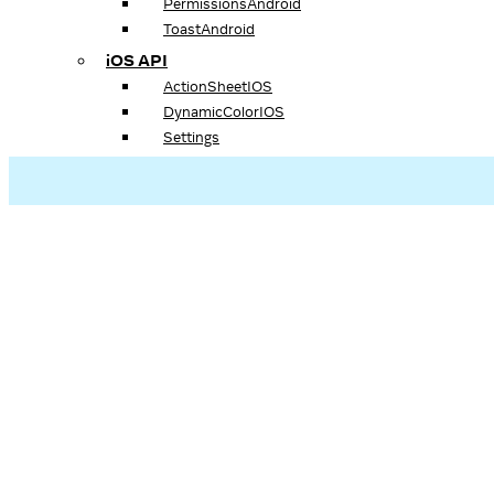
PermissionsAndroid
ToastAndroid
iOS API
ActionSheetIOS
DynamicColorIOS
Settings