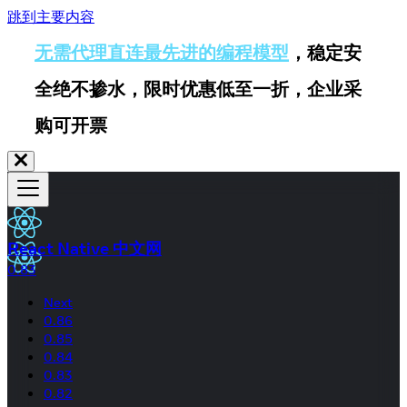
跳到主要内容
无需代理直连最先进的编程模型
，稳定安
全绝不掺水，限时优惠低至一折，企业采
购可开票
React Native 中文网
0.83
Next
0.86
0.85
0.84
0.83
0.82