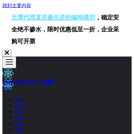
跳到主要内容
无需代理直连最先进的编程模型
，稳定安
全绝不掺水，限时优惠低至一折，企业采
购可开票
React Native 中文网
0.83
Next
0.86
0.85
0.84
0.83
0.82