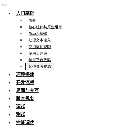
入门基础
简介
核心组件与原生组件
React 基础
处理文本输入
使用滚动视图
使用长列表
特定平台代码
其他参考资源
环境搭建
开发流程
界面与交互
版本规划
调试
测试
性能调优