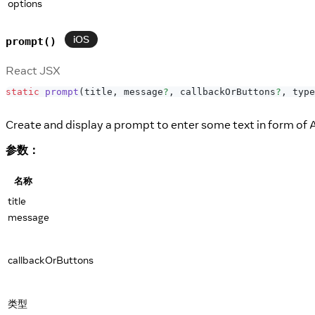
options
iOS
prompt()
React JSX
static
prompt
(
title
,
 message
?
,
 callbackOrButtons
?
,
 type
Create and display a prompt to enter some text in form of A
参数：
名称
title
message
callbackOrButtons
类型