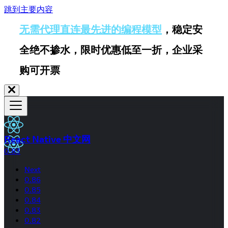
跳到主要内容
无需代理直连最先进的编程模型
，稳定安
全绝不掺水，限时优惠低至一折，企业采
购可开票
React Native 中文网
0.83
Next
0.86
0.85
0.84
0.83
0.82