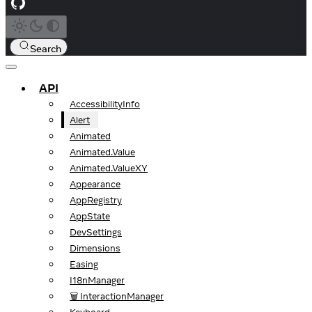
Search
API
AccessibilityInfo
Alert
Animated
Animated.Value
Animated.ValueXY
Appearance
AppRegistry
AppState
DevSettings
Dimensions
Easing
I18nManager
🗑️ InteractionManager