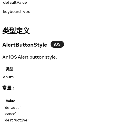
defaultValue
keyboardType
类型定义
AlertButtonStyle
iOS
An iOS Alert button style.
类型
enum
常量：
Value
'default'
'cancel'
'destructive'