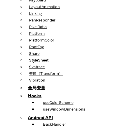
Keyboard
LayoutAnimation
Linking
PanResponder
PixelRatio
Platform
PlatformColor
RootTag
Share
StyleSheet
Systrace
变换（Transform）
Vibration
全局变量
Hooks
useColorScheme
useWindowDimensions
Android API
BackHandler