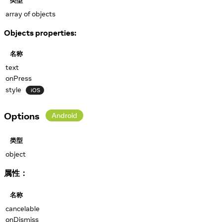
类型
array of objects
Objects properties:
名称
text
onPress
style
iOS
Options
Android
类型
object
属性：
名称
cancelable
onDismiss