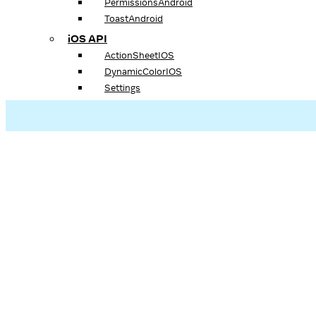
PermissionsAndroid
ToastAndroid
iOS API
ActionSheetIOS
DynamicColorIOS
Settings