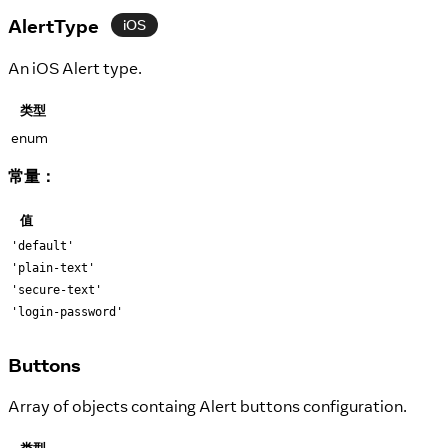
AlertType
iOS
An iOS Alert type.
类型
enum
常量：
值
'default'
'plain-text'
'secure-text'
'login-password'
Buttons
Array of objects containg Alert buttons configuration.