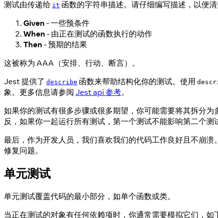
测试由传递给
函数的字符串描述。请仔细编写描述，以便清
it
Given
- 一些预条件
When
- 由正在测试的函数执行的动作
Then
- 预期的结果
这被称为 AAA（安排、行动、断言）。
Jest 提供了
函数来帮助结构化你的测试。使用
describe
descr
象。更多信息请参阅
Jest api 参考
。
如果你的测试有很多步骤或很多期望，你可能需要将其拆分为
反，如果你一起运行所有测试，第一个测试不能影响第二个测
最后，作为开发人员，我们喜欢我们的代码工作良好且不崩溃
修复问题。
单元测试
单元测试覆盖代码的最小部分，如单个函数或类。
当正在测试的对象有任何依赖项时，你通常需要模拟它们，如