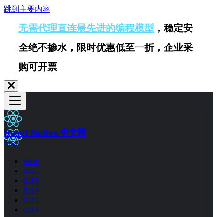
跳到主要内容
无需代理直连最先进的编程模型
，稳定安
全绝不掺水，限时优惠低至一折，企业采
购可开票
React Native 中文网
0.82
Next
0.86
0.85
0.84
0.83
0.82