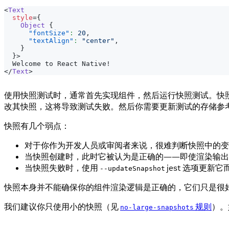
<
Text
style
=
{
Object
{
"fontSize"
:
20
,
"textAlign"
:
"center"
,
}
}
>
  Welcome to React Native!
</
Text
>
使用快照测试时，通常首先实现组件，然后运行快照测试。快
改其快照，这将导致测试失败。然后你需要更新测试的存储参
快照有几个弱点：
对于你作为开发人员或审阅者来说，很难判断快照中的变
当快照创建时，此时它被认为是正确的——即使渲染输出
当快照失败时，使用
jest 选项更
--updateSnapshot
快照本身并不能确保你的组件渲染逻辑是正确的，它们只是很好地守
我们建议你只使用小的快照（见
规则
）。
no-large-snapshots