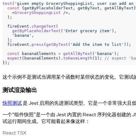
test
(
'given empty GroceryShoppingList, user can add an 
const
{
getByPlaceholderText
,
 getByText
,
 getAllByText
}
<
GroceryShoppingList
/>
,
)
;
  fireEvent
.
changeText
(
getByPlaceholderText
(
'Enter grocery item'
)
,
'banana'
,
)
;
  fireEvent
.
press
(
getByText
(
'Add the item to list'
)
)
;
const
 bananaElements 
=
getAllByText
(
'banana'
)
;
expect
(
bananaElements
)
.
toHaveLength
(
1
)
;
// expect 'ba
}
)
;
这个示例不是测试当调用某个函数时某些状态的变化。它测试
测试渲染输出
快照测试
是 Jest 启用的先进测试类型。它是一个非常强大
一个“组件快照”是一个由 Jest 内置的 React 序列化器创
试运行期间生成。它可能看起来像这样：
React TSX