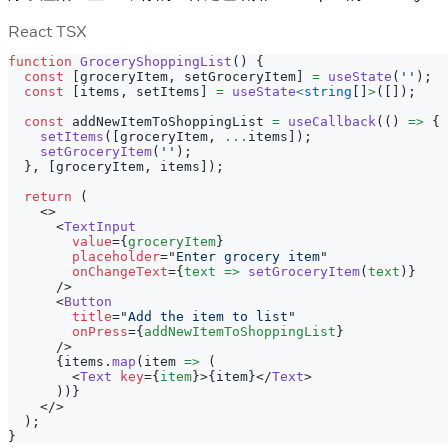
React TSX
function
GroceryShoppingList
(
)
{
const
[
groceryItem
,
 setGroceryItem
]
=
useState
(
''
)
;
const
[
items
,
 setItems
]
=
useState
<
string
[
]
>
(
[
]
)
;
const
 addNewItemToShoppingList 
=
useCallback
(
(
)
=>
{
setItems
(
[
groceryItem
,
...
items
]
)
;
setGroceryItem
(
''
)
;
}
,
[
groceryItem
,
 items
]
)
;
return
(
<
>
<
TextInput
value
=
{
groceryItem
}
placeholder
=
"
Enter grocery item
"
onChangeText
=
{
text 
=>
setGroceryItem
(
text
)
}
/>
<
Button
title
=
"
Add the item to list
"
onPress
=
{
addNewItemToShoppingList
}
/>
{
items
.
map
(
item 
=>
(
<
Text
key
=
{
item
}
>
{
item
}
</
Text
>
)
)
}
</
>
)
;
}