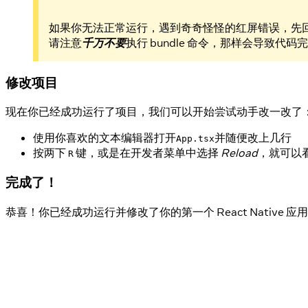
如果你无法正常运行，遇到奇奇怪怪的红屏错误，先
请注意
千万不要
执行 bundle 命令，那样会导致代
修改项目
现在你已经成功运行了项目，我们可以开始尝试动手改一改了
使用你喜欢的文本编辑器打开
并随便改上几行
App.tsx
按两下
键，或是在开发者菜单中选择
Reload
，就可以
R
完成了！
恭喜！你已经成功运行并修改了你的第一个 React Native 应用