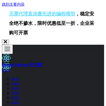
跳到主要内容
无需代理直连最先进的编程模型
，稳定安
全绝不掺水，限时优惠低至一折，企业采
购可开票
React Native 中文网
0.82
Next
0.86
0.85
0.84
0.83
0.82