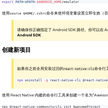
export
PATH
=
$PATH
:
$ANDROID_HOME
/emulator
使用
命令来使环境变量设置立即生效（否
source $HOME/.zshrc
请确保你正确指定了 Android SDK 路径。你可以在 Andr
Android SDK
创建新项目
如果你之前全局安装过旧的
命令行
react-native-cli
npm
 uninstall 
-g
 react-native-cli @react-native
使用 React Native 内建的命令行工具来创建一个名为"Awe
npx @react-native-community/cli init AwesomeProject