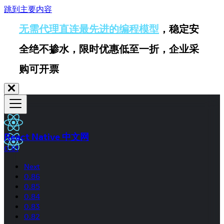
跳到主要内容
无需代理直连最先进的编程模型
，稳定安
全绝不掺水，限时优惠低至一折，企业采
购可开票
React Native 中文网
0.81
Next
0.86
0.85
0.84
0.83
0.82