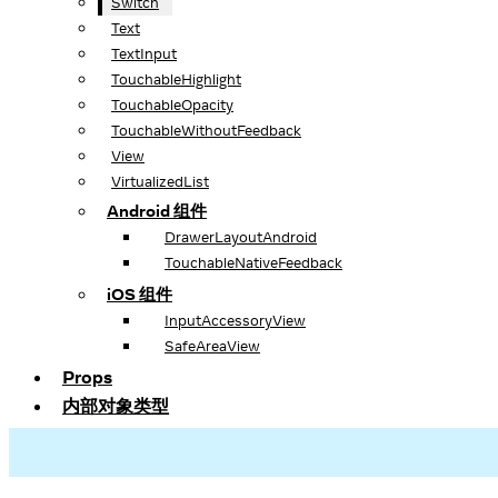
Switch
Text
TextInput
TouchableHighlight
TouchableOpacity
TouchableWithoutFeedback
View
VirtualizedList
Android 组件
DrawerLayoutAndroid
TouchableNativeFeedback
iOS 组件
InputAccessoryView
SafeAreaView
Props
内部对象类型