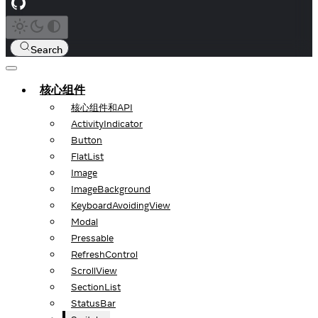
Search
核心组件
核心组件和API
ActivityIndicator
Button
FlatList
Image
ImageBackground
KeyboardAvoidingView
Modal
Pressable
RefreshControl
ScrollView
SectionList
StatusBar