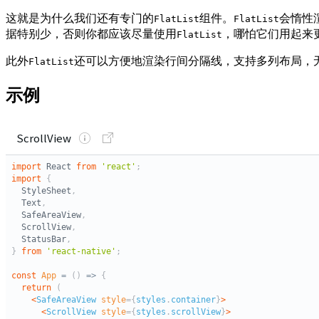
这就是为什么我们还有专门的
组件。
会惰性
FlatList
FlatList
据特别少，否则你都应该尽量使用
，哪怕它们用起来
FlatList
此外
还可以方便地渲染行间分隔线，支持多列布局，
FlatList
示例