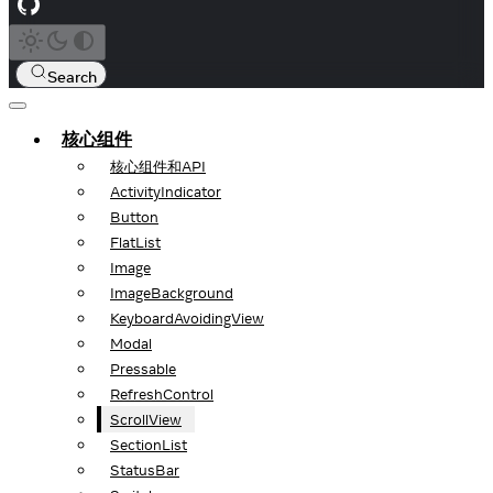
Search
核心组件
核心组件和API
ActivityIndicator
Button
FlatList
Image
ImageBackground
KeyboardAvoidingView
Modal
Pressable
RefreshControl
ScrollView
SectionList
StatusBar