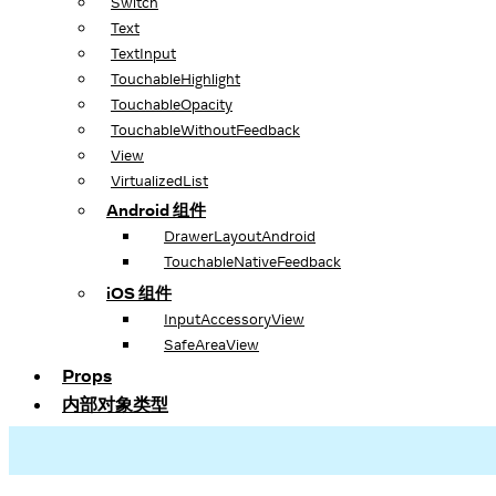
Switch
Text
TextInput
TouchableHighlight
TouchableOpacity
TouchableWithoutFeedback
View
VirtualizedList
Android 组件
DrawerLayoutAndroid
TouchableNativeFeedback
iOS 组件
InputAccessoryView
SafeAreaView
Props
内部对象类型