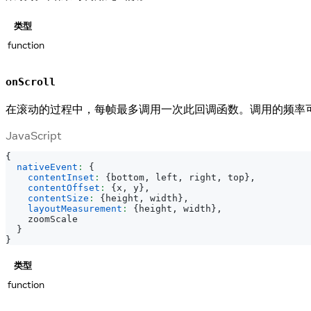
类型
function
onScroll
在滚动的过程中，每帧最多调用一次此回调函数。调用的频率
JavaScript
{
nativeEvent
:
{
contentInset
:
{
bottom
,
 left
,
 right
,
 top
}
,
contentOffset
:
{
x
,
 y
}
,
contentSize
:
{
height
,
 width
}
,
layoutMeasurement
:
{
height
,
 width
}
,
    zoomScale
}
}
类型
function