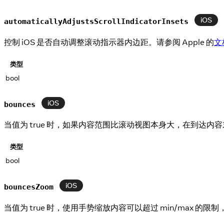
iOS
automaticallyAdjustsScrollIndicatorInsets
控制 iOS 是否自动调整滚动指示器内边距。请参阅 Apple 的
文
类型
bool
iOS
bounces
当值为 true 时，如果内容范围比滚动视图本身大，在到达内
类型
bool
iOS
bouncesZoom
当值为 true 时，使用手势缩放内容可以超过 min/max 