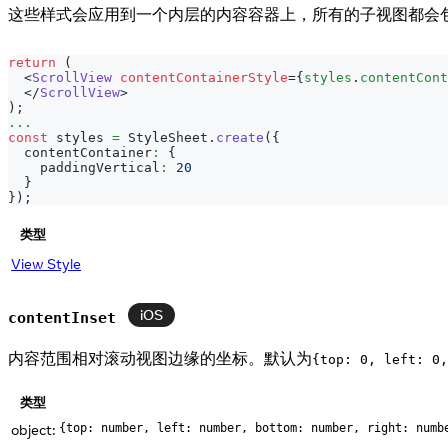
这些样式会应用到一个内层的内容容器上，所有的子视图都会
return
(
<
ScrollView
contentContainerStyle
=
{
styles
.
contentCont
</
ScrollView
>
)
;
...
const
 styles 
=
StyleSheet
.
create
(
{
  contentContainer
:
{
    paddingVertical
:
20
}
}
)
;
类型
View Style
iOS
contentInset
内容范围相对滚动视图边缘的坐标。默认为
{top: 0, left: 0,
类型
object:
{top: number, left: number, bottom: number, right: numb