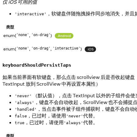
仅 iOS 可用的值
，软键盘伴随拖拽操作同步地消失，并且
'interactive'
类型
enum(
,
)
'none'
'on-drag'
Android
enum(
,
,
)
'none'
'on-drag'
'interactive'
iOS
keyboardShouldPersistTaps
如果当前界面有软键盘，那么点击 scrollview 后是否收
TextInput 放到 ScrollView 中再设置本属性）
（默认值），点击 TextInput 以外的子组
'never'
，键盘不会自动收起，ScrollView 也不会
'always'
，当点击事件被子组件捕获时，键盘不会自动收起。这
'handled'
，已过时，请使用
代替。
false
'never'
，已过时，请使用
代替。
true
'always'
类型