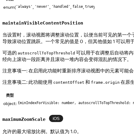
enum(
,
,
,
,
)
'always'
'never'
'handled'
false
true
maintainVisibleContentPosition
当设置时，滚动视图将调整滚动位置，以便当前可见的第一个
导致滚动位置跳跃。一个常见的值是 0，但其他值如 1 可以
可选的
可以用于在调整后自动将内
autoscrollToTopThreshold
经向上滚动一段距离并且滚动一堆内容会变得混乱的情况下。
注意事项一: 在启用此功能时重新排序滚动视图中的元素可能会导致
注意事项二: 此功能使用
和
在原生
contentOffset
frame.origin
类型
object:
{minIndexForVisible: number, autoscrollToTopThreshold: 
iOS
maximumZoomScale
允许的最大缩放比例。默认值为 1.0。