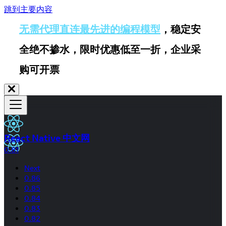
跳到主要内容
无需代理直连最先进的编程模型
，稳定安
全绝不掺水，限时优惠低至一折，企业采
购可开票
React Native 中文网
0.81
Next
0.86
0.85
0.84
0.83
0.82