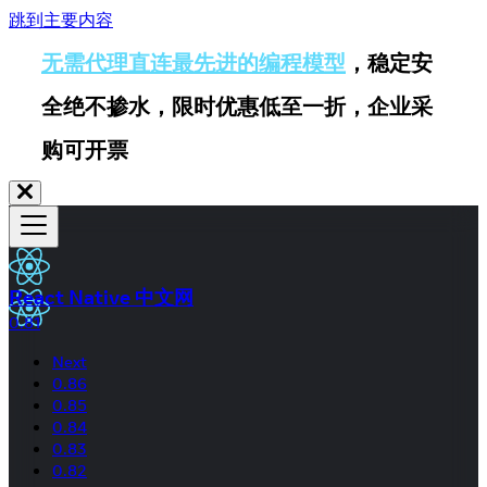
跳到主要内容
无需代理直连最先进的编程模型
，稳定安
全绝不掺水，限时优惠低至一折，企业采
购可开票
React Native 中文网
0.81
Next
0.86
0.85
0.84
0.83
0.82