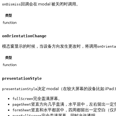
回调会在 modal 被关闭时调用。
onDismiss
类型
function
onOrientationChange
模态窗显示的时候，当设备方向发生更改时，将调用
onOrienta
类型
function
presentationStyle
决定 modal（在较大屏幕的设备比如 iPa
presentationStyle
完全盖满屏幕。
fullScreen
竖直方向几乎盖满，水平居中，左右留出一定
pageSheet
竖直和水平都居中，四周都留出一定空白（仅
formSheet
完全盖满屏幕，同时允许透明。
overFullScreen