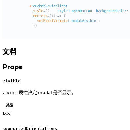
文档
Props
visible
属性决定 modal 是否显示。
visible
类型
bool
supportedOrientations