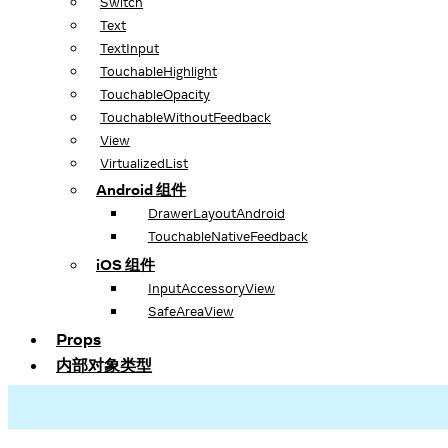
Switch
Text
TextInput
TouchableHighlight
TouchableOpacity
TouchableWithoutFeedback
View
VirtualizedList
Android 组件
DrawerLayoutAndroid
TouchableNativeFeedback
iOS 组件
InputAccessoryView
SafeAreaView
Props
内部对象类型