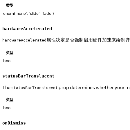
类型
enum('none', 'slide', 'fade')
hardwareAccelerated
属性决定是否强制启用硬件加速来绘制弹
hardwareAccelerated
类型
bool
statusBarTranslucent
The
prop determines whether your mo
statusBarTranslucent
类型
bool
onDismiss