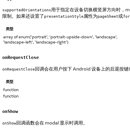
用于指定在设备切换横竖屏方向时，moda
supportedOrientations
限制。如果还设置了
属性为
或
presentationStyle
pageSheet
for
类型
array of enum('portrait', 'portrait-upside-down', 'landscape',
'landscape-left', 'landscape-right')
onRequestClose
回调会在用户按下 Android 设备上的后退按键
onRequestClose
类型
function
function
onShow
回调函数会在 modal 显示时调用。
onShow