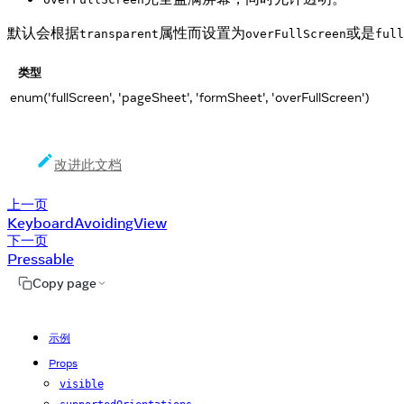
默认会根据
属性而设置为
或是
transparent
overFullScreen
full
类型
enum('fullScreen', 'pageSheet', 'formSheet', 'overFullScreen')
改进此文档
上一页
KeyboardAvoidingView
下一页
Pressable
Copy page
示例
Props
visible