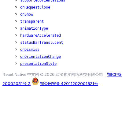
supportedOrientations
onRequestClose
onShow
transparent
animationType
hardwareAccelerated
statusBarTranslucent
onDismiss
onOrientationChange
presentationStyle
React Native 中文网 © 2026 武汉青罗网络科技有限公司
鄂ICP备
20002031号-3
鄂公网安备 42011202001821号