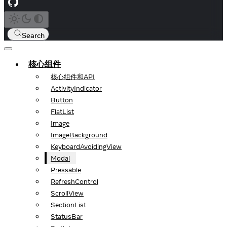
Search
核心组件
核心组件和API
ActivityIndicator
Button
FlatList
Image
ImageBackground
KeyboardAvoidingView
Modal
Pressable
RefreshControl
ScrollView
SectionList
StatusBar