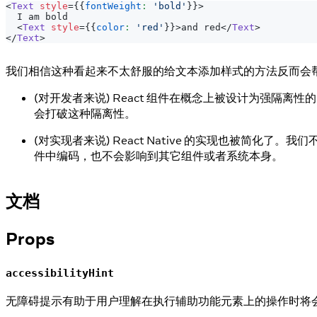
<
Text
style
=
{
{
fontWeight
:
'bold'
}
}
>
  I am bold
<
Text
style
=
{
{
color
:
'red'
}
}
>
and red
</
Text
>
</
Text
>
我们相信这种看起来不太舒服的给文本添加样式的方法反而会帮
(对开发者来说) React 组件在概念上被设计为强
会打破这种隔离性。
(对实现者来说) React Native 的实现也被简化了
件中编码，也不会影响到其它组件或者系统本身。
文档
Props
accessibilityHint
无障碍提示有助于用户理解在执行辅助功能元素上的操作时将