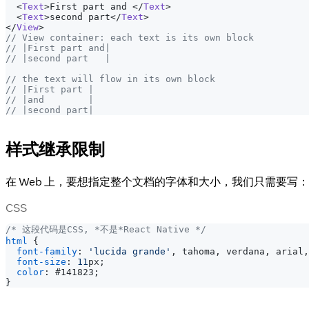
<
Text
>
First part and 
</
Text
>
<
Text
>
second part
</
Text
>
</
View
>
// View container: each text is its own block
// |First part and|
// |second part   |
// the text will flow in its own block
// |First part |
// |and        |
// |second part|
样式继承限制
在 Web 上，要想指定整个文档的字体和大小，我们只需要写：
CSS
/* 这段代码是CSS, *不是*React Native */
html
{
font-family
:
'lucida grande'
,
 tahoma
,
 verdana
,
 arial
,
font-size
:
11
px
;
color
:
#141823
;
}