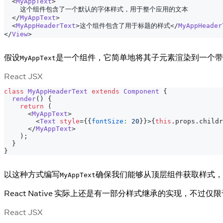
<
MyAppText
>
    这个组件包含了一个默认的字体样式，用于整个应用的文本
</
MyAppText
>
<
MyAppHeaderText
>
这个组件包含了用于标题的样式
</
MyAppHeader
</
View
>
假设
是一个组件，它简单地将其子元素渲染到一个带
MyAppText
React JSX
class
MyAppHeaderText
extends
Component
{
render
(
)
{
return
(
<
MyAppText
>
<
Text
style
=
{
{
fontSize
:
20
}
}
>
{
this
.
props
.
childr
</
MyAppText
>
)
;
}
}
以这种方式编写
确保我们能够从顶层组件获取样式，
MyAppText
React Native 实际上还是有一部分样式继承的实现，
React JSX