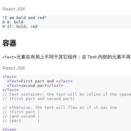
React JSX
"I am bold and red"
0
-
9
:
 bold
9
-
17
:
 bold
,
 red
容器
元素在布局上不同于其它组件：在 Text 内部的元素不再使
<Text>
React JSX
<
Text
>
<
Text
>
First part and 
</
Text
>
<
Text
>
second part
</
Text
>
</
Text
>
// Text container: the text will be inline if the space
// |First part and second part|
// otherwise, the text will flow as if it was one
// |First part |
// |and second |
// |part       |
<
View
>