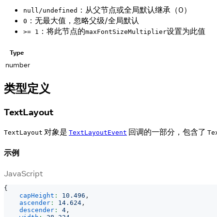
：从父节点或全局默认继承（0）
null/undefined
：无最大值，忽略父级/全局默认
0
：将此节点的
设置为此值
>= 1
maxFontSizeMultiplier
Type
number
类型定义
TextLayout
对象是
回调的一部分，包含了
TextLayout
TextLayoutEvent
Te
示例
JavaScript
{
capHeight
:
10.496
,
ascender
:
14.624
,
descender
:
4
,