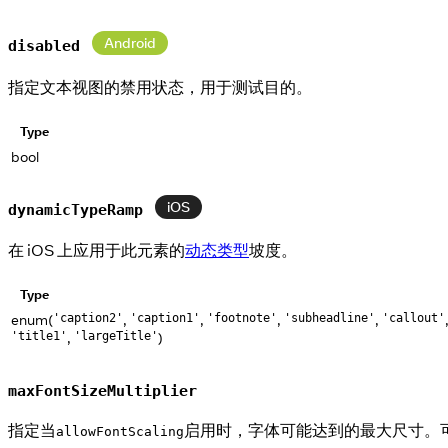
Android
disabled
指定文本视图的禁用状态，用于测试目的。
Type
bool
iOS
dynamicTypeRamp
在 iOS 上应用于此元素的
动态类型
坡度。
Type
enum(
,
,
,
,
'caption2'
'caption1'
'footnote'
'subheadline'
'callout'
,
)
'title1'
'largeTitle'
maxFontSizeMultiplier
指定当
启用时，字体可能达到的最大尺寸。
allowFontScaling