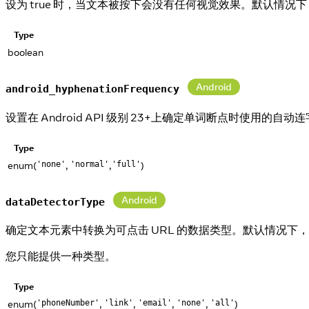
设为 true 时，当文本被按下会没有任何视觉效果。默认情
Type
boolean
Android
android_hyphenationFrequency
设置在 Android API 级别 23+上确定单词断点时使用的自动
Type
enum(
,
,
)
'none'
'normal'
'full'
Android
dataDetectorType
确定文本元素中转换为可点击 URL 的数据类型。默认情况下
您只能提供一种类型。
Type
enum(
,
,
,
,
)
'phoneNumber'
'link'
'email'
'none'
'all'