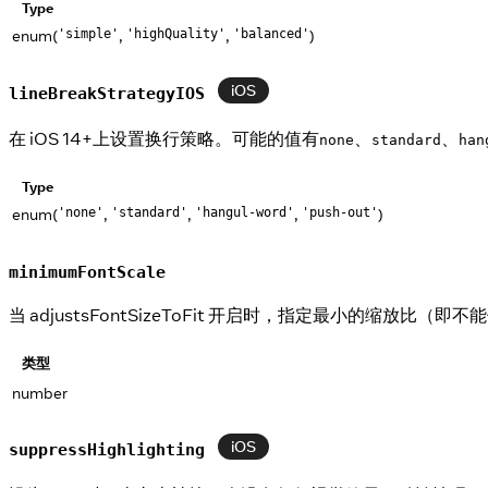
Type
enum(
,
,
)
'simple'
'highQuality'
'balanced'
iOS
lineBreakStrategyIOS
在 iOS 14+上设置换行策略。可能的值有
、
、
none
standard
han
Type
enum(
,
,
,
)
'none'
'standard'
'hangul-word'
'push-out'
minimumFontScale
当 adjustsFontSizeToFit 开启时，指定最小的缩放比（即不
类型
number
iOS
suppressHighlighting