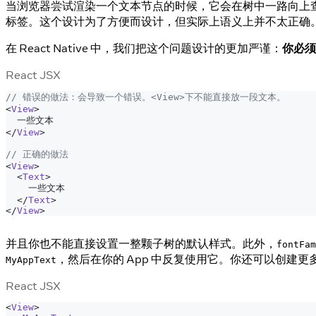
当浏览器尝试渲染一个文本节点的时候，它会在树中一路向上
标签。这个设计为了方便而设计，但实际上语义上并不太正确
在 React Native 中，我们把这个问题设计的更加严谨：
你必须
React JSX
// 错误的做法：会导致一个错误。<View>下不能直接放一段文本。
<
View
>
  一些文本
</
View
>
// 正确的做法
<
View
>
<
Text
>
    一些文本
</
Text
>
</
View
>
并且你也不能直接设置一整颗子树的默认样式。此外，
fontFam
，然后在你的 App 中反复使用它。你还可以创建
MyAppText
React JSX
<
View
>