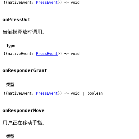
({nativeEvent:
PressEvent
}) => void
onPressOut
当触摸释放时调用。
Type
({nativeEvent:
PressEvent
}) => void
onResponderGrant
类型
({nativeEvent:
PressEvent
}) => void ｜ boolean
onResponderMove
用户正在移动手指。
类型