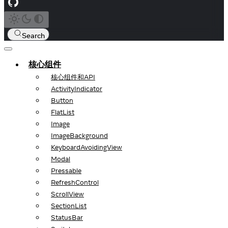
Search
核心组件
核心组件和API
ActivityIndicator
Button
FlatList
Image
ImageBackground
KeyboardAvoidingView
Modal
Pressable
RefreshControl
ScrollView
SectionList
StatusBar