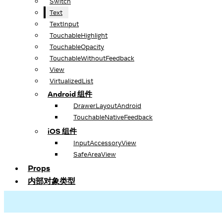
Switch
Text
TextInput
TouchableHighlight
TouchableOpacity
TouchableWithoutFeedback
View
VirtualizedList
Android 组件
DrawerLayoutAndroid
TouchableNativeFeedback
iOS 组件
InputAccessoryView
SafeAreaView
Props
内部对象类型