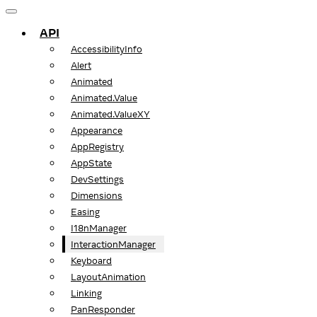
API
AccessibilityInfo
Alert
Animated
Animated.Value
Animated.ValueXY
Appearance
AppRegistry
AppState
DevSettings
Dimensions
Easing
I18nManager
InteractionManager
Keyboard
LayoutAnimation
Linking
PanResponder