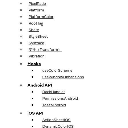
PixelRatio
Platform
PlatformColor
RootTag
Share
StyleSheet
Systrace
变换（Transform）
Vibration
Hooks
useColorScheme
useWindowDimensions
Android API
BackHandler
PermissionsAndroid
ToastAndroid
iOS API
ActionSheetIOS
DynamicColorIOS