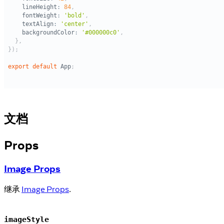
文档
Props
Image Props
继承
Image Props
.
imageStyle