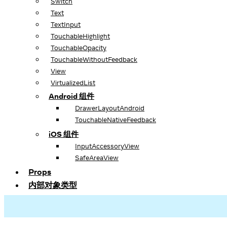
Switch
Text
TextInput
TouchableHighlight
TouchableOpacity
TouchableWithoutFeedback
View
VirtualizedList
Android 组件
DrawerLayoutAndroid
TouchableNativeFeedback
iOS 组件
InputAccessoryView
SafeAreaView
Props
内部对象类型