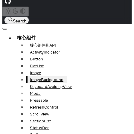
Search
核心组件
核心组件和API
ActivityIndicator
Button
FlatList
Image
ImageBackground
KeyboardAvoidingView
Modal
Pressable
RefreshControl
ScrollView
SectionList
StatusBar