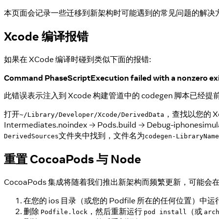
本页面会记录一些迁移到新架构时可能遇到的常见问题的解决
Xcode 编译报错
如果在 XCode 编译时碰到类似下面的报错:
Command PhaseScriptExecution failed with a nonzero ex
此错误表示注入到 Xcode 构建管道中的 codegen 脚本已经提
打开
，查找以您的 Xc
~/Library/Developer/Xcode/DerivedData
Intermediates.noindex → Pods.build → D
文件夹中找到，文件名为
DerivedSources
codegen-LibraryName
重置 CocoaPods 与 Node
CocoaPods 集成将随着我们推出新架构而频繁更新，可
在您的 ios 目录（或您的 Podfile 所在的任何位置）中运
删除
，然后重新运行
（或
Podfile.lock
pod install
arc