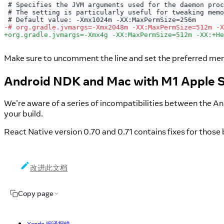
# Specifies the JVM arguments used for the daemon proc
# The setting is particularly useful for tweaking memo
# Default value: -Xmx1024m -XX:MaxPermSize=256m
-
# org.gradle.jvmargs=-Xmx2048m -XX:MaxPermSize=512m -
+
org.gradle.jvmargs=-Xmx4g -XX:MaxPermSize=512m -XX:+He
Make sure to uncomment the line and set the preferred me
Android NDK and Mac with M1 Apple S
We're aware of a series of incompatibilities between the 
your build.
React Native version 0.70 and 0.71 contains fixes for those 
改进此文档
Copy page
Xcode 编译报错