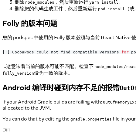
删除
，然后重新运行
。
node_modules
yarn install
删除您的代码生成工件，然后重新运行
（或
pod install
Folly 的版本问题
您的 podspec 中使用的 Folly 版本必须与当前 React Nat
[
!
]
CocoaPods
 could not find compatible versions 
for
 po
...这意味着当前的版本可能不匹配。检查下
node_modules/reac
设为一致的版本。
folly_version
Android 编译时碰到内存不足的报错
OutO
If your Android Gradle builds are failing with:
OutOfMemoryEx
allocated to the JVM.
You can do that by editing the
file in you
gradle.properties
Diff