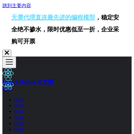
跳到主要内容
无需代理直连最先进的编程模型
，稳定安
全绝不掺水，限时优惠低至一折，企业采
购可开票
React Native 中文网
0.77
Next
0.86
0.85
0.84
0.83
0.82