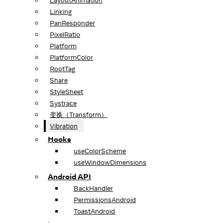
LayoutAnimation
Linking
PanResponder
PixelRatio
Platform
PlatformColor
RootTag
Share
StyleSheet
Systrace
变换（Transform）
Vibration
Hooks
useColorScheme
useWindowDimensions
Android API
BackHandler
PermissionsAndroid
ToastAndroid