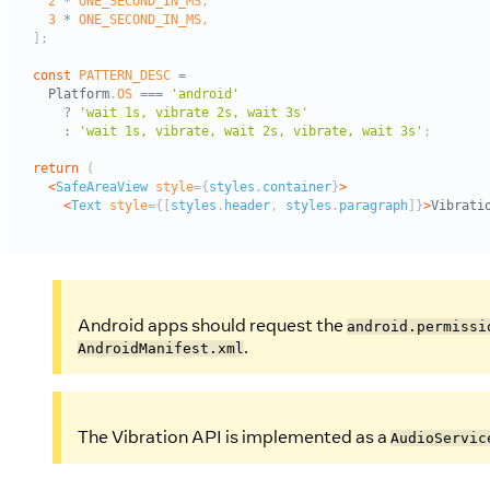
Android apps should request the
android.permissi
.
AndroidManifest.xml
The Vibration API is implemented as a
AudioServic