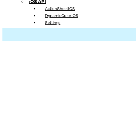
iOS API
ActionSheetIOS
DynamicColorIOS
Settings