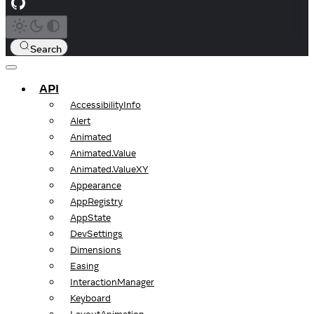
Search
API
AccessibilityInfo
Alert
Animated
Animated.Value
Animated.ValueXY
Appearance
AppRegistry
AppState
DevSettings
Dimensions
Easing
InteractionManager
Keyboard