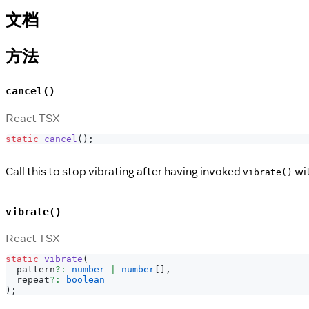
文档
方法
cancel()
React TSX
static
cancel
(
)
;
Call this to stop vibrating after having invoked
wit
vibrate()
vibrate()
React TSX
static
vibrate
(
  pattern
?
:
number
|
number
[
]
,
  repeat
?
:
boolean
)
;