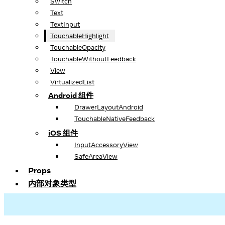
Switch
Text
TextInput
TouchableHighlight
TouchableOpacity
TouchableWithoutFeedback
View
VirtualizedList
Android 组件
DrawerLayoutAndroid
TouchableNativeFeedback
iOS 组件
InputAccessoryView
SafeAreaView
Props
内部对象类型