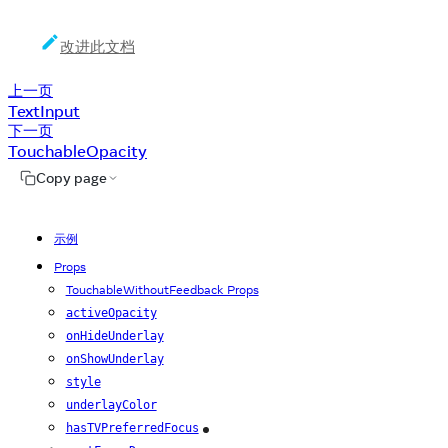
改进此文档
上一页
TextInput
下一页
TouchableOpacity
Copy page
示例
Props
TouchableWithoutFeedback Props
activeOpacity
onHideUnderlay
onShowUnderlay
style
underlayColor
hasTVPreferredFocus
iOS