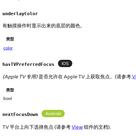
underlayColor
有触摸操作时显示出来的底层的颜色。
类型
color
iOS
hasTVPreferredFocus
(Apple TV 专用)
是否允许在 Apple TV 上获取焦点。(请参考
V
类型
bool
Android
nextFocusDown
TV 平台上向下选择焦点 (请参考
View
组件的文档).