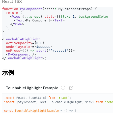
React TSX
function
MyComponent
(
props
:
MyComponentProps
)
{
return
(
<
View
{
...
props
}
style
=
{
{
flex
:
1
,
 backgroundColor
:
<
Text
>
My Component
</
Text
>
</
View
>
)
;
}
<
TouchableHighlight
activeOpacity
=
{
0.6
}
underlayColor
=
"
#DDDDDD
"
onPress
=
{
(
)
=>
alert
(
'Pressed!'
)
}
>
<
MyComponent
/>
</
TouchableHighlight
>
;
示例