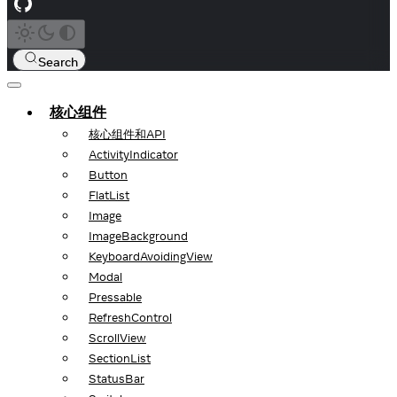
Search
核心组件
核心组件和API
ActivityIndicator
Button
FlatList
Image
ImageBackground
KeyboardAvoidingView
Modal
Pressable
RefreshControl
ScrollView
SectionList
StatusBar