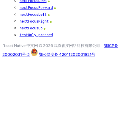
nextFocusDown
Android
nextFocusForward
Android
nextFocusLeft
Android
nextFocusRight
Android
nextFocusUp
Android
testOnly_pressed
React Native 中文网 © 2026 武汉青罗网络科技有限公司
鄂ICP备
20002031号-3
鄂公网安备 42011202001821号