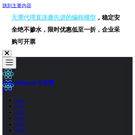
跳到主要内容
无需代理直连最先进的编程模型
，稳定安
全绝不掺水，限时优惠低至一折，企业采
购可开票
React Native 中文网
0.77
Next
0.86
0.85
0.84
0.83
0.82