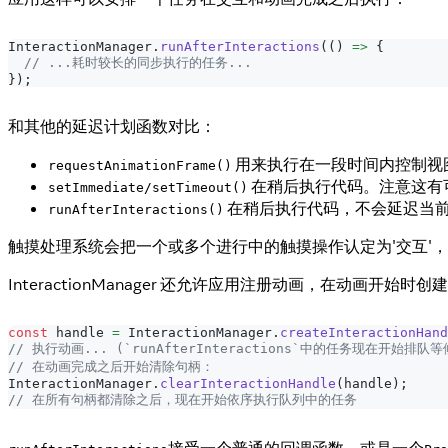
InteractionManager
.
runAfterInteractions
(
(
)
=>
{
// ...耗时较长的同步执行的任务...
}
)
;
和其他的延迟计划函数对比：
用来执行在一段时间内控制视
requestAnimationFrame()
在稍后执行代码。注意这有
setImmediate/setTimeout()
在稍后执行代码，不会延迟当
runAfterInteractions()
触摸处理系统会把一个或多个进行中的触摸操作认定为'交互'
InteractionManager 还允许应用注册动画，在动画开
const
 handle 
=
InteractionManager
.
createInteractionHand
// 执行动画... (`runAfterInteractions`中的任务现在开始排队等
// 在动画完成之后开始清除句柄：
InteractionManager
.
clearInteractionHandle
(
handle
)
;
// 在所有句柄都清除之后，现在开始依序执行队列中的任务