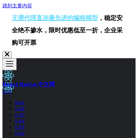
跳到主要内容
无需代理直连最先进的编程模型
，稳定安
全绝不掺水，限时优惠低至一折，企业采
购可开票
React Native 中文网
0.77
Next
0.86
0.85
0.84
0.83
0.82