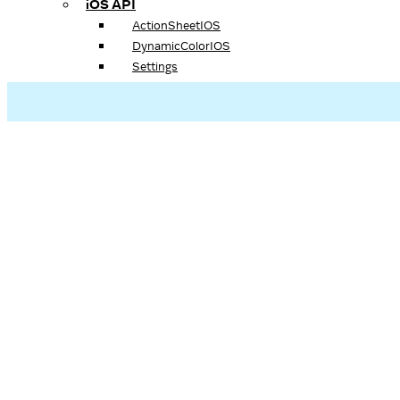
iOS API
ActionSheetIOS
DynamicColorIOS
Settings