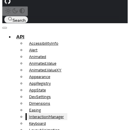
Search
API
AccessibilityInfo
Alert
Animated
Animated.Value
Animated.ValueXY
Appearance
AppRegistry
AppState
DevSettings
Dimensions
Easing
InteractionManager
Keyboard