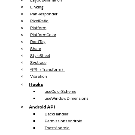
LayoutAnimation
Linking
PanResponder
PixelRatio
Platform
PlatformColor
RootTag
Share
StyleSheet
Systrace
变换（Transform）
Vibration
Hooks
useColorScheme
useWindowDimensions
Android API
BackHandler
PermissionsAndroid
ToastAndroid