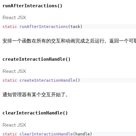
runAfterInteractions()
React JSX
static
runAfterInteractions
(
task
)
安排一个函数在所有的交互和动画完成之后运行。返回一个可取消的
createInteractionHandle()
React JSX
static
createInteractionHandle
(
)
通知管理器有某个交互开始了。
clearInteractionHandle()
React JSX
static
clearInteractionHandle
(
handle
)