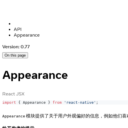
API
Appearance
Version: 0.77
On this page
Appearance
React JSX
import
{
Appearance
}
from
'react-native'
;
模块提供了关于用户外观偏好的信息，例如他们喜
Appearance