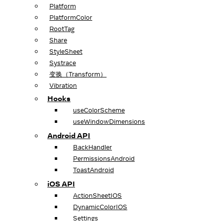
Platform
PlatformColor
RootTag
Share
StyleSheet
Systrace
变换（Transform）
Vibration
Hooks
useColorScheme
useWindowDimensions
Android API
BackHandler
PermissionsAndroid
ToastAndroid
iOS API
ActionSheetIOS
DynamicColorIOS
Settings