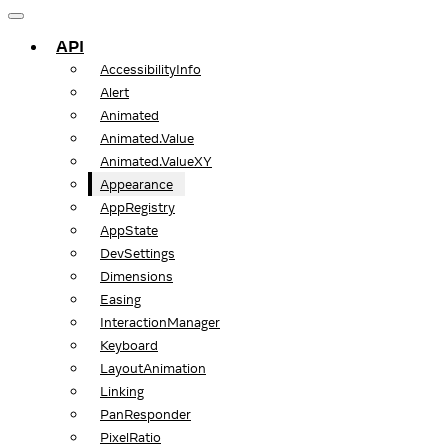
API
AccessibilityInfo
Alert
Animated
Animated.Value
Animated.ValueXY
Appearance
AppRegistry
AppState
DevSettings
Dimensions
Easing
InteractionManager
Keyboard
LayoutAnimation
Linking
PanResponder
PixelRatio