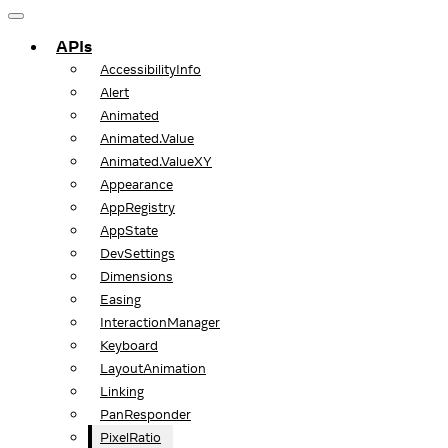
APIs
AccessibilityInfo
Alert
Animated
Animated.Value
Animated.ValueXY
Appearance
AppRegistry
AppState
DevSettings
Dimensions
Easing
InteractionManager
Keyboard
LayoutAnimation
Linking
PanResponder
PixelRatio