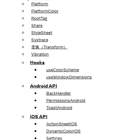
Platform
PlatformColor
RootTag
Share
StyleSheet
Systrace
变换（Transform）
Vibration
Hooks
useColorScheme
useWindowDimensions
Android API
BackHandler
PermissionsAndroid
ToastAndroid
iOS API
ActionSheetIOS
DynamicColorIOS
Settings