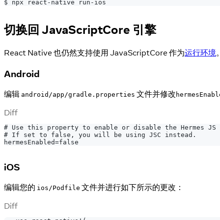
$ npx react-native run-ios
切换回 JavaScriptCore 引擎
React Native 也仍然支持使用 JavaScriptCore 作为
运行环境
Android
编辑
文件并修改
android/app/gradle.properties
hermesEnabl
Diff
# Use this property to enable or disable the Hermes JS 
# If set to false, you will be using JSC instead.
hermesEnabled=false
iOS
编辑您的
文件并进行如下所示的更改：
ios/Podfile
Diff