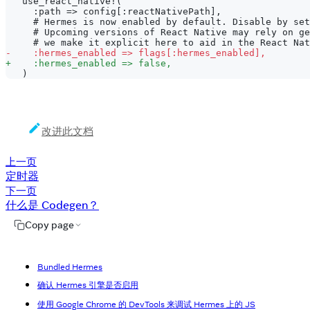
  use_react_native!(
    :path => config[:reactNativePath],
    # Hermes is now enabled by default. Disable by set
    # Upcoming versions of React Native may rely on ge
    # we make it explicit here to aid in the React Nat
-
    :hermes_enabled => flags[:hermes_enabled],
+
    :hermes_enabled => false,
  )
改进此文档
上一页
定时器
下一页
什么是 Codegen？
Copy page
Bundled Hermes
确认 Hermes 引擎是否启用
使用 Google Chrome 的 DevTools 来调试 Hermes 上的 JS