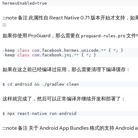
hermesEnabled=true
:::note 备注 此属性自 React Native 0.71 版本开始才支持，
:::
如果你使用 ProGuard，那么需要在
文件
proguard-rules.pro
-
keep 
class
com
.
facebook
.
hermes
.
unicode
.
**
{
*
;
}
-
keep 
class
com
.
facebook
.
jni
.
**
{
*
;
}
如果在这之前已经编译过应用，那么需要清理下编译缓存：
$ 
cd
 android 
&&
 ./gradlew clean
这样就完成了，然后可以正常编译并继续开发和部署了：
$ npx react-native run-android
:::note 备注 关于 Android App Bundles 格式的支持 Android a