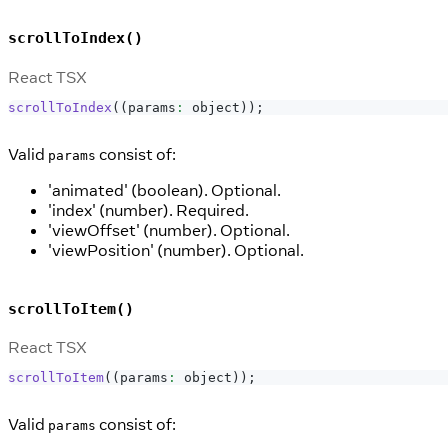
scrollToIndex()
React TSX
scrollToIndex
(
(
params
:
 object
)
)
;
Valid
consist of:
params
'animated' (boolean). Optional.
'index' (number). Required.
'viewOffset' (number). Optional.
'viewPosition' (number). Optional.
scrollToItem()
React TSX
scrollToItem
(
(
params
:
 object
)
)
;
Valid
consist of:
params