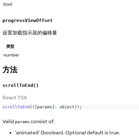
bool
progressViewOffset
设置加载指示器的偏移量
类型
number
方法
scrollToEnd()
React TSX
scrollToEnd
(
(
[
params
]
:
 object
)
)
;
Valid
consist of:
params
'animated' (boolean). Optional default is true.