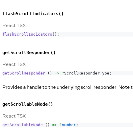
flashScrollIndicators()
React TSX
flashScrollIndicators
(
)
;
getScrollResponder()
React TSX
getScrollResponder
(
)
=>
?
ScrollResponderType
;
Provides a handle to the underlying scroll responder. Note 
getScrollableNode()
React TSX
getScrollableNode
(
)
=>
?
number
;