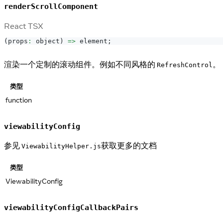
renderScrollComponent
React TSX
(
props
:
 object
)
=>
 element
;
渲染一个定制的滚动组件。例如不同风格的
。
RefreshControl
类型
function
viewabilityConfig
参见
获取更多的文档
ViewabilityHelper.js
类型
ViewabilityConfig
viewabilityConfigCallbackPairs