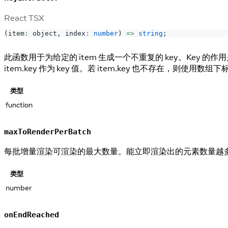
React TSX
(
item
:
 object
,
 index
:
number
)
=>
string
;
此函数用于为给定的 item 生成一个不重复的 key。Key
item.key 作为 key 值。若 item.key 也不存在，则使用数组下
类型
function
maxToRenderPerBatch
每批增量渲染可渲染的最大数量。能立即渲染出的元素数量越
类型
number
onEndReached