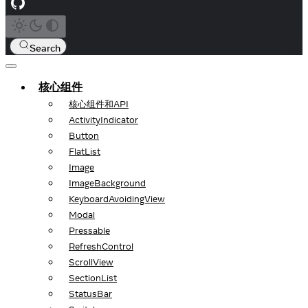
Search
核心组件
核心组件和API
ActivityIndicator
Button
FlatList
Image
ImageBackground
KeyboardAvoidingView
Modal
Pressable
RefreshControl
ScrollView
SectionList
StatusBar