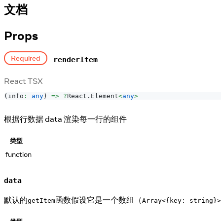
文档
Props
Required
renderItem
React TSX
(
info
:
any
)
=>
?
React
.
Element
<
any
>
根据行数据 data 渲染每一行的组件
类型
function
data
默认的
函数假设它是一个数组（
getItem
Array<{key: string}>