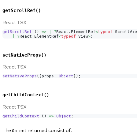
getScrollRef()
React TSX
getScrollRef
(
)
=>
|
?
React
.
ElementRef
<
typeof
ScrollVie
|
?
React
.
ElementRef
<
typeof
View
>
;
setNativeProps()
React TSX
setNativeProps
(
(
props
:
Object
)
)
;
getChildContext()
React TSX
getChildContext
(
)
=>
Object
;
The
returned consist of:
Object