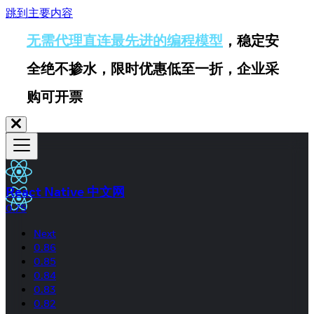
跳到主要内容
无需代理直连最先进的编程模型
，稳定安
全绝不掺水，限时优惠低至一折，企业采
购可开票
React Native 中文网
0.75
Next
0.86
0.85
0.84
0.83
0.82