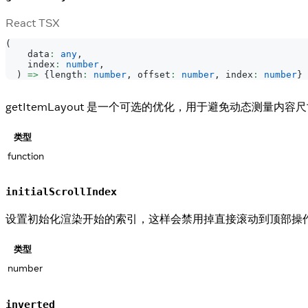
React TSX
(
    data
:
any
,
    index
:
number
,
)
=>
{
length
:
number
,
 offset
:
number
,
 index
:
number
}
getItemLayout 是一个可选的优化，用于避免动态测量内
类型
function
initialScrollIndex
设置初始化渲染开始的索引，这样会禁用掉直接滚动到顶部操作优化，第一批
类型
number
inverted