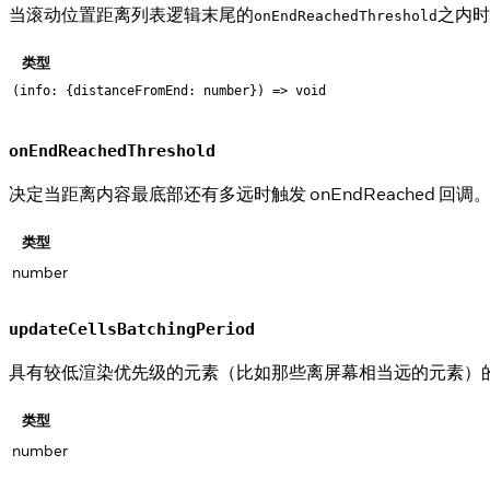
当滚动位置距离列表逻辑末尾的
之内时
onEndReachedThreshold
类型
(info: {distanceFromEnd: number}) => void
onEndReachedThreshold
决定当距离内容最底部还有多远时触发 onEndReached
类型
number
updateCellsBatchingPeriod
具有较低渲染优先级的元素（比如那些离屏幕相当远的元素）的渲染
类型
number