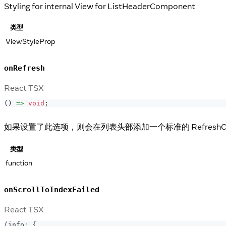
Styling for internal View for ListHeaderComponent
类型
ViewStyleProp
onRefresh
React TSX
(
)
=>
void
;
如果设置了此选项，则会在列表头部添加一个标准的 RefreshCon
类型
function
onScrollToIndexFailed
React TSX
(
info
:
{