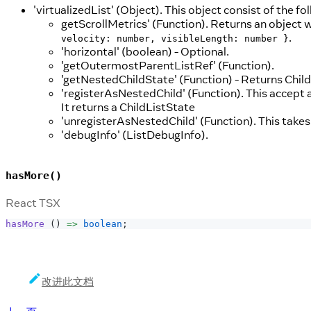
'virtualizedList' (Object). This object consist of the fo
getScrollMetrics' (Function). Returns an object 
.
velocity: number, visibleLength: number }
'horizontal' (boolean) - Optional.
'getOutermostParentListRef' (Function).
'getNestedChildState' (Function) - Returns Child
'registerAsNestedChild' (Function). This accept 
It returns a ChildListState
'unregisterAsNestedChild' (Function). This takes
'debugInfo' (ListDebugInfo).
hasMore()
React TSX
hasMore
(
)
=>
boolean
;
改进此文档