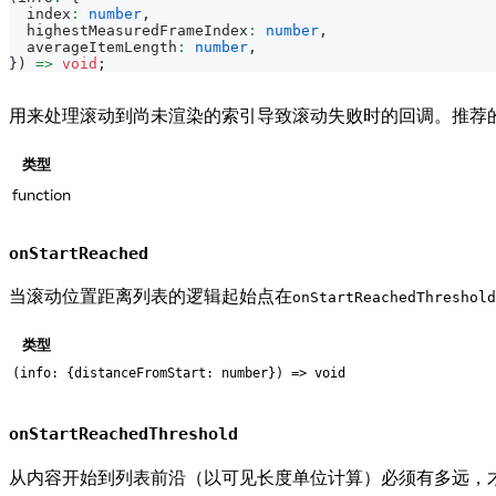
  index
:
number
,
  highestMeasuredFrameIndex
:
number
,
  averageItemLength
:
number
,
}
)
=>
void
;
用来处理滚动到尚未渲染的索引导致滚动失败时的回调。推荐
类型
function
onStartReached
当滚动位置距离列表的逻辑起始点在
onStartReachedThreshold
类型
(info: {distanceFromStart: number}) => void
onStartReachedThreshold
从内容开始到列表前沿（以可见长度单位计算）必须有多远，