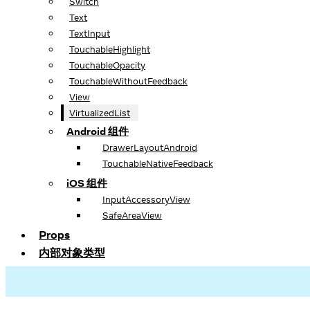
Switch
Text
TextInput
TouchableHighlight
TouchableOpacity
TouchableWithoutFeedback
View
VirtualizedList
Android 组件
DrawerLayoutAndroid
TouchableNativeFeedback
iOS 组件
InputAccessoryView
SafeAreaView
Props
内部对象类型