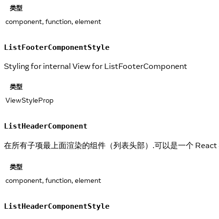
类型
component, function, element
ListFooterComponentStyle
Styling for internal View for ListFooterComponent
类型
ViewStyleProp
ListHeaderComponent
在所有子项最上面渲染的组件（列表头部）.可以是一个 Reac
类型
component, function, element
ListHeaderComponentStyle