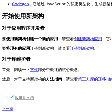
Codegen
，它通过 JavaScript 的静态类型化，生成新架
开始使用新架构
对于应用程序开发者
要
使用新架构创建一个新的应用
，请查看
创建新架构应用
，它
要
将现有的应用
迁移到新架构，请查看
迁移到新架构
。
对于库维护者
首先，阅读一下
支柱
部分中概述的核心概念。
然后，对于支持新架构的
方法指南
，请查看
第三方库的迁移指
改进此文档
上一页