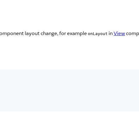
of component layout change, for example
in
View
comp
onLayout