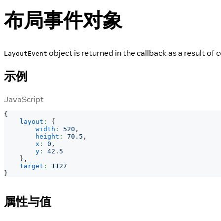
布局事件对象
object is returned in the callback as a result 
LayoutEvent
示例
JavaScript
{
layout
:
{
width
:
520
,
height
:
70.5
,
x
:
0
,
y
:
42.5
}
,
target
:
1127
}
属性与值