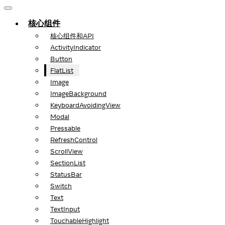
核心组件
核心组件和API
ActivityIndicator
Button
FlatList
Image
ImageBackground
KeyboardAvoidingView
Modal
Pressable
RefreshControl
ScrollView
SectionList
StatusBar
Switch
Text
TextInput
TouchableHighlight