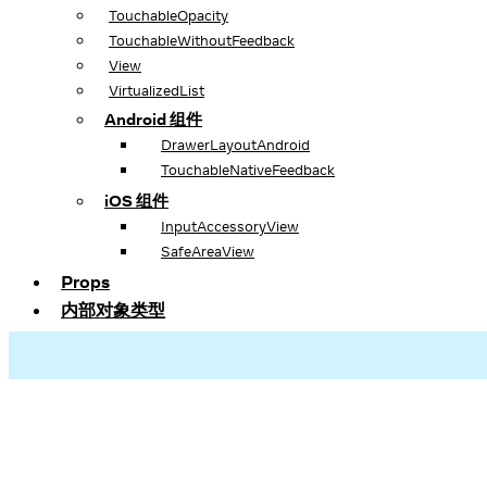
TouchableOpacity
TouchableWithoutFeedback
View
VirtualizedList
Android 组件
DrawerLayoutAndroid
TouchableNativeFeedback
iOS 组件
InputAccessoryView
SafeAreaView
Props
内部对象类型