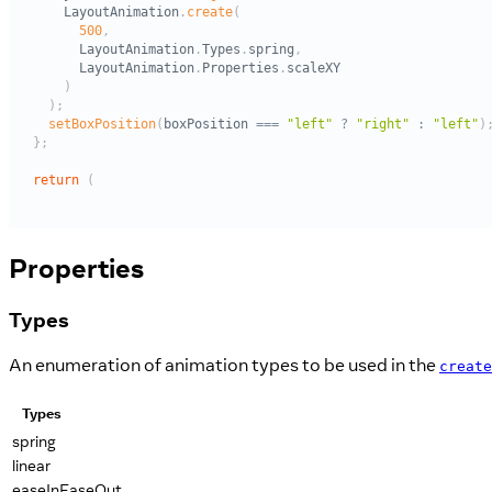
Properties
Types
An enumeration of animation types to be used in the
create
Types
spring
linear
easeInEaseOut