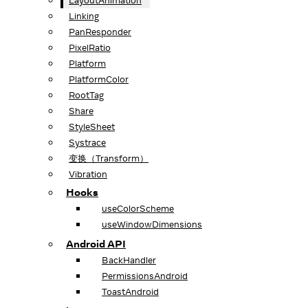
LayoutAnimation
Linking
PanResponder
PixelRatio
Platform
PlatformColor
RootTag
Share
StyleSheet
Systrace
变换（Transform）
Vibration
Hooks
useColorScheme
useWindowDimensions
Android API
BackHandler
PermissionsAndroid
ToastAndroid