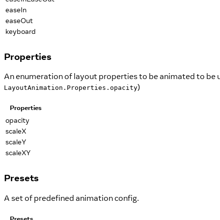
easeIn
easeOut
keyboard
Properties
An enumeration of layout properties to be animated to be 
)
LayoutAnimation.Properties.opacity
Properties
opacity
scaleX
scaleY
scaleXY
Presets
A set of predefined animation config.
Presets