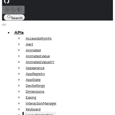
Search
APIs
AccessibilityInfo
Alert
Animated
Animated.Value
Animated.ValueXY
Appearance
AppRegistry
AppState
DevSettings
Dimensions
Easing
InteractionManager
Keyboard