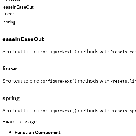
easeInEaseOut
linear
spring
easeInEaseOut
Shortcut to bind
methods with
configureNext()
Presets.ea
linear
Shortcut to bind
methods with
configureNext()
Presets.li
spring
Shortcut to bind
methods with
configureNext()
Presets.sp
Example usage:
Function Component