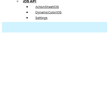
iOS API
ActionSheetIOS
DynamicColorIOS
Settings