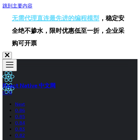
跳到主要内容
无需代理直连最先进的编程模型
，稳定安
全绝不掺水，限时优惠低至一折，企业采
购可开票
React Native 中文网
0.74
Next
0.86
0.85
0.84
0.83
0.82