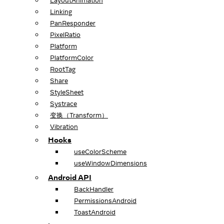
LayoutAnimation
Linking
PanResponder
PixelRatio
Platform
PlatformColor
RootTag
Share
StyleSheet
Systrace
变换（Transform）
Vibration
Hooks
useColorScheme
useWindowDimensions
Android API
BackHandler
PermissionsAndroid
ToastAndroid