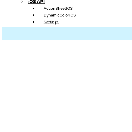
iOS API
ActionSheetIOS
DynamicColorIOS
Settings