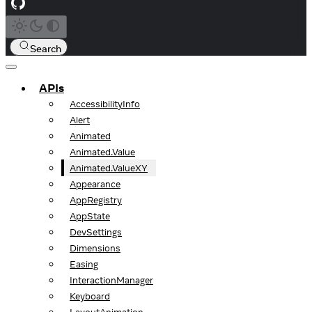
Search
APIs
AccessibilityInfo
Alert
Animated
Animated.Value
Animated.ValueXY
Appearance
AppRegistry
AppState
DevSettings
Dimensions
Easing
InteractionManager
Keyboard