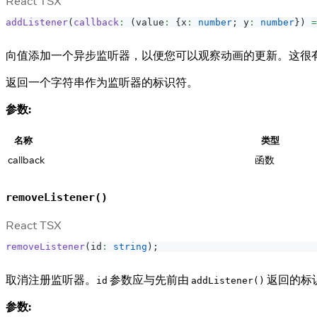
React TSX
addListener
(
callback
:
(
value
:
{
x
:
number
;
 y
:
number
}
)
=
向值添加一个异步监听器，以便您可以观察动画的更新。这很
返回一个字符串作为监听器的标识符。
参数:
名称
类型
callback
函数
removeListener()
React TSX
removeListener
(
id
:
string
)
;
取消注册监听器。
参数应与先前由
返回的标
id
addListener()
参数: