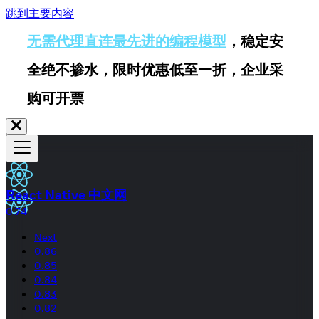
跳到主要内容
无需代理直连最先进的编程模型
，稳定安
全绝不掺水，限时优惠低至一折，企业采
购可开票
React Native 中文网
0.74
Next
0.86
0.85
0.84
0.83
0.82