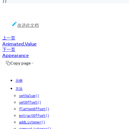
}
}
改进此文档
上一页
Animated.Value
下一页
Appearance
Copy page
示例
方法
setValue()
setOffset()
flattenOffset()
extractOffset()
addListener()
removeListener()