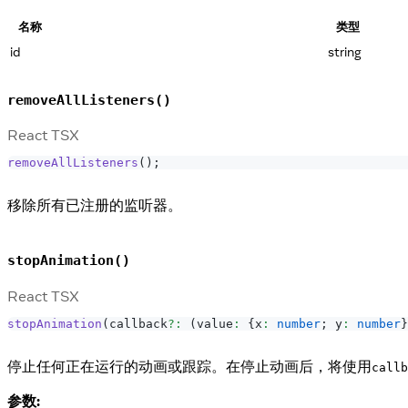
名称
类型
id
string
removeAllListeners()
React TSX
removeAllListeners
(
)
;
移除所有已注册的监听器。
stopAnimation()
React TSX
stopAnimation
(
callback
?
:
(
value
:
{
x
:
number
;
 y
:
number
}
停止任何正在运行的动画或跟踪。在停止动画后，将使用
callb
参数: