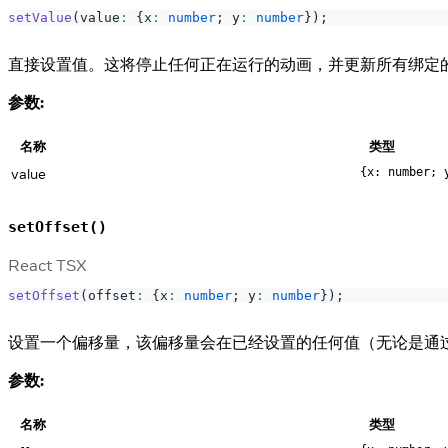
setValue
(
value
:
{
x
:
number
;
 y
:
number
}
)
;
直接设置值。这将停止任何正在运行的动画，并更新所有绑定
参数:
名称
类型
value
{x: number; 
setOffset()
React TSX
setOffset
(
offset
:
{
x
:
number
;
 y
:
number
}
)
;
设置一个偏移量，该偏移量会在已经设置的任何值（无论是通
参数:
名称
类型