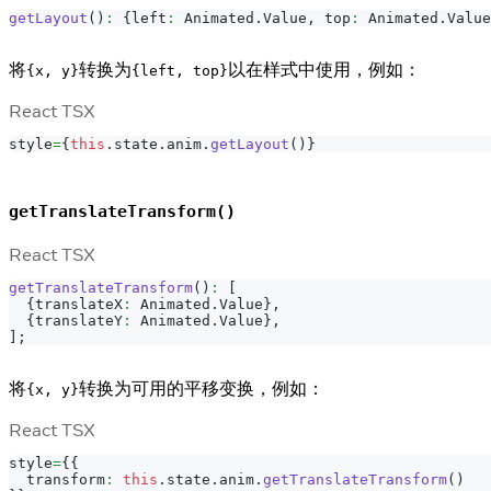
getLayout
(
)
:
{
left
:
Animated
.
Value
,
 top
:
Animated
.
Value
将
转换为
以在样式中使用，例如：
{x, y}
{left, top}
React TSX
style
=
{
this
.
state
.
anim
.
getLayout
(
)
}
getTranslateTransform()
React TSX
getTranslateTransform
(
)
:
[
{
translateX
:
Animated
.
Value
}
,
{
translateY
:
Animated
.
Value
}
,
]
;
将
转换为可用的平移变换，例如：
{x, y}
React TSX
style
=
{
{
  transform
:
this
.
state
.
anim
.
getTranslateTransform
(
)