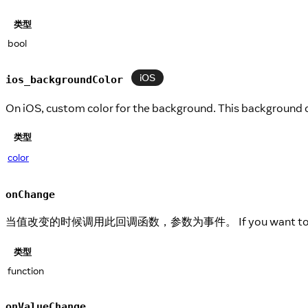
类型
bool
iOS
ios_backgroundColor
On iOS, custom color for the background. This background c
类型
color
onChange
当值改变的时候调用此回调函数，参数为事件。 If you want to only re
类型
function
onValueChange