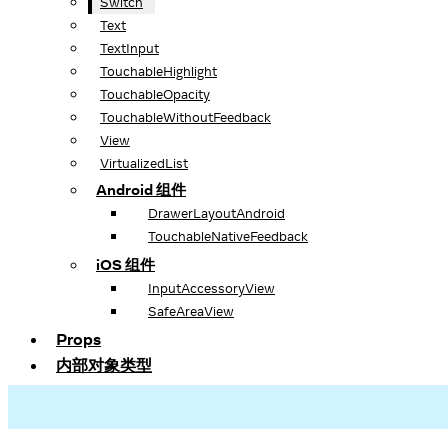
Switch
Text
TextInput
TouchableHighlight
TouchableOpacity
TouchableWithoutFeedback
View
VirtualizedList
Android 组件
DrawerLayoutAndroid
TouchableNativeFeedback
iOS 组件
InputAccessoryView
SafeAreaView
Props
内部对象类型