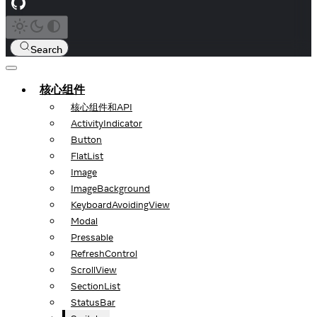
Search
核心组件
核心组件和API
ActivityIndicator
Button
FlatList
Image
ImageBackground
KeyboardAvoidingView
Modal
Pressable
RefreshControl
ScrollView
SectionList
StatusBar