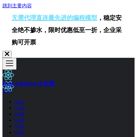
跳到主要内容
无需代理直连最先进的编程模型
，稳定安
全绝不掺水，限时优惠低至一折，企业采
购可开票
React Native 中文网
0.73
Next
0.86
0.85
0.84
0.83
0.82