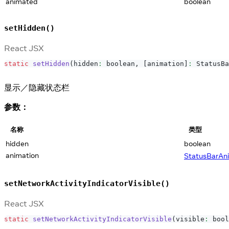
animated
boolean
setHidden()
React JSX
static
setHidden
(
hidden
:
 boolean
,
[
animation
]
:
StatusBa
显示／隐藏状态栏
参数：
名称
类型
hidden
boolean
animation
StatusBarAn
setNetworkActivityIndicatorVisible()
React JSX
static
setNetworkActivityIndicatorVisible
(
visible
:
 bool