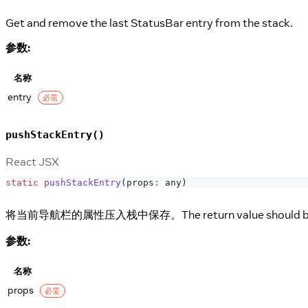
Get and remove the last StatusBar entry from the stack.
参数:
名称
entry
必需
pushStackEntry()
React JSX
static
pushStackEntry
(
props
:
 any
)
将当前导航栏的属性压入栈中保存。The return value should be 
参数:
名称
props
必需