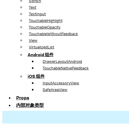
Switch
Text
TextInput
TouchableHighlight
TouchableOpacity
TouchableWithoutFeedback
View
VirtualizedList
Android 组件
DrawerLayoutAndroid
TouchableNativeFeedback
iOS 组件
InputAccessoryView
SafeAreaView
Props
内部对象类型