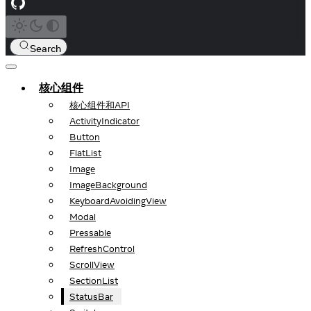
Search
核心组件
核心组件和API
ActivityIndicator
Button
FlatList
Image
ImageBackground
KeyboardAvoidingView
Modal
Pressable
RefreshControl
ScrollView
SectionList
StatusBar