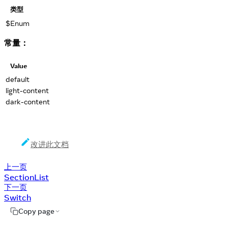
类型
$Enum
常量：
Value
default
light-content
dark-content
改进此文档
上一页
SectionList
下一页
Switch
Copy page