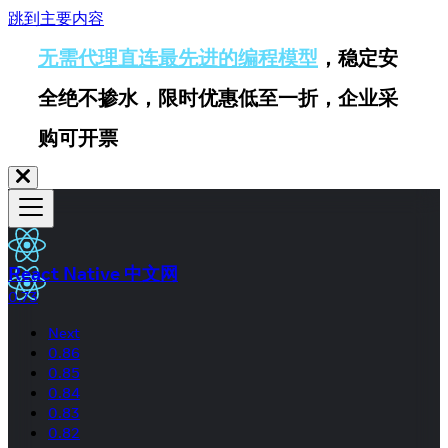
跳到主要内容
无需代理直连最先进的编程模型
，稳定安
全绝不掺水，限时优惠低至一折，企业采
购可开票
React Native 中文网
0.73
Next
0.86
0.85
0.84
0.83
0.82