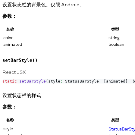
设置状态栏的背景色。仅限 Android。
参数：
名称
类型
color
string
animated
boolean
setBarStyle()
React JSX
static
setBarStyle
(
style
:
StatusBarStyle
,
[
animated
]
:
 b
设置状态栏的样式
参数：
名称
类型
style
StatusBarSty