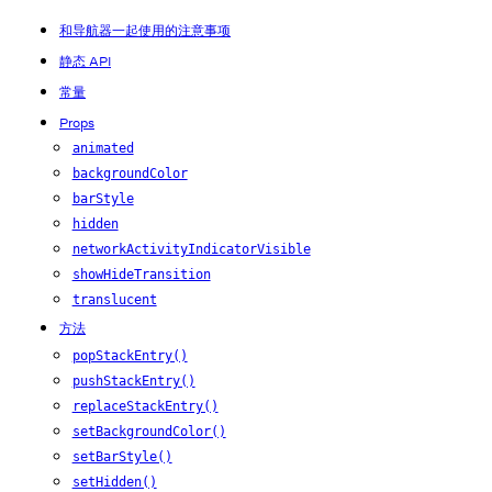
和导航器一起使用的注意事项
静态 API
常量
Props
animated
backgroundColor
barStyle
hidden
networkActivityIndicatorVisible
showHideTransition
translucent
方法
popStackEntry()
pushStackEntry()
replaceStackEntry()
setBackgroundColor()
setBarStyle()
setHidden()