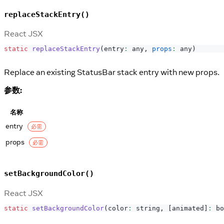
replaceStackEntry()
React JSX
static
replaceStackEntry
(
entry
:
 any
,
props
:
 any
)
Replace an existing StatusBar stack entry with new props.
参数:
名称
entry
必需
props
必需
setBackgroundColor()
React JSX
static
setBackgroundColor
(
color
:
 string
,
[
animated
]
:
 bo