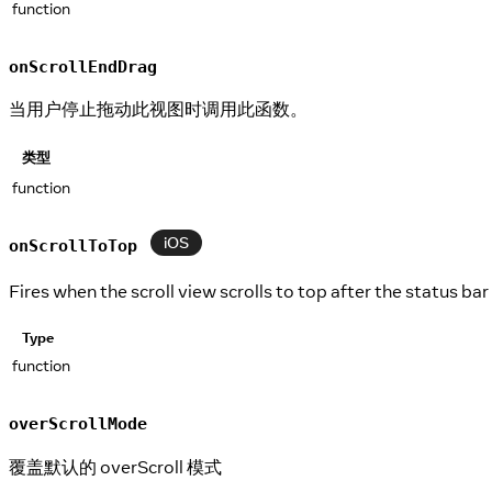
function
onScrollEndDrag
当用户停止拖动此视图时调用此函数。
类型
function
iOS
onScrollToTop
Fires when the scroll view scrolls to top after the status ba
Type
function
overScrollMode
覆盖默认的 overScroll 模式