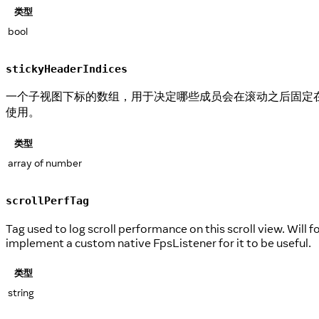
类型
bool
stickyHeaderIndices
一个子视图下标的数组，用于决定哪些成员会在滚动之后固定
使用。
类型
array of number
scrollPerfTag
Tag used to log scroll performance on this scroll view. W
implement a custom native FpsListener for it to be useful.
类型
string