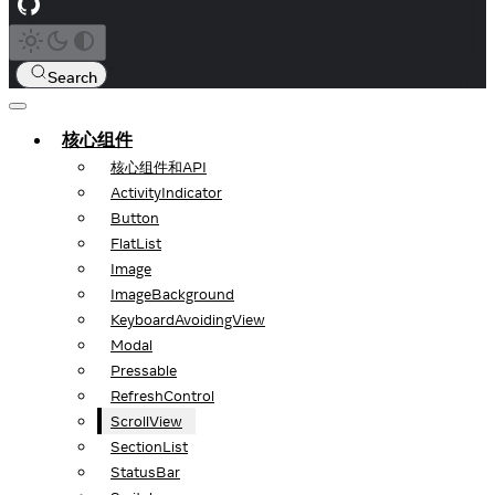
Search
核心组件
核心组件和API
ActivityIndicator
Button
FlatList
Image
ImageBackground
KeyboardAvoidingView
Modal
Pressable
RefreshControl
ScrollView
SectionList
StatusBar