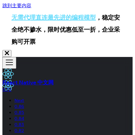
跳到主要内容
无需代理直连最先进的编程模型
，稳定安
全绝不掺水，限时优惠低至一折，企业采
购可开票
React Native 中文网
0.72
Next
0.86
0.85
0.84
0.83
0.82