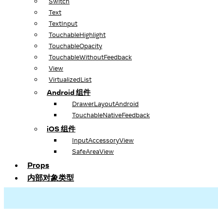
Switch
Text
TextInput
TouchableHighlight
TouchableOpacity
TouchableWithoutFeedback
View
VirtualizedList
Android 组件
DrawerLayoutAndroid
TouchableNativeFeedback
iOS 组件
InputAccessoryView
SafeAreaView
Props
内部对象类型