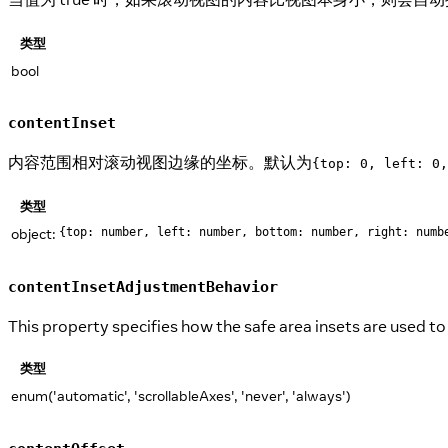
类型
bool
contentInset
内容范围相对滚动视图边缘的坐标。默认为
{top: 0, left: 0,
类型
object:
{top: number, left: number, bottom: number, right: numb
contentInsetAdjustmentBehavior
This property specifies how the safe area insets are used to 
类型
enum('automatic', 'scrollableAxes', 'never', 'always')