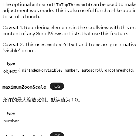
The optional
can be used to make 
autoscrollToTopThreshold
adjustment was made. This is also useful for chat-like appli
to scroll a bunch.
Caveat 1: Reordering elements in the scrollview with this ena
content of any ScrollViews or Lists that use this feature.
Caveat 2: This uses
and
in nativ
contentOffset
frame.origin
"visible" or not.
Type
object:
{ minIndexForVisible: number, autoscrollToTopThreshold:
iOS
maximumZoomScale
允许的最大缩放比例。默认值为 1.0。
Type
number
iOS