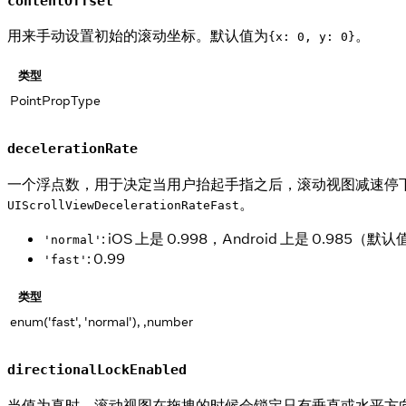
contentOffset
用来手动设置初始的滚动坐标。默认值为
。
{x: 0, y: 0}
类型
PointPropType
decelerationRate
一个浮点数，用于决定当用户抬起手指之后，滚动视图减速停
。
UIScrollViewDecelerationRateFast
: iOS 上是 0.998，Android 上是 0.985（默
'normal'
: 0.99
'fast'
类型
enum('fast', 'normal'), ,number
directionalLockEnabled
当值为真时，滚动视图在拖拽的时候会锁定只有垂直或水平方向可