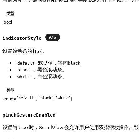
类型
bool
iOS
indicatorStyle
设置滚动条的样式。
默认值，等同
。
'default'
black
，黑色滚动条。
'black'
，白色滚动条。
'white'
类型
enum(
,
,
)
'default'
'black'
'white'
pinchGestureEnabled
设置为 true 时，ScrollView 会允许用户使用双指缩放操作。默