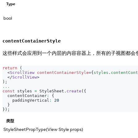
Type
bool
contentContainerStyle
这些样式会应用到一个内层的内容容器上，所有的子视图都会
return
(
<
ScrollView
contentContainerStyle
=
{
styles
.
contentCont
</
ScrollView
>
)
;
...
const
 styles 
=
StyleSheet
.
create
(
{
  contentContainer
:
{
    paddingVertical
:
20
}
}
)
;
类型
StyleSheetPropType(View Style props)