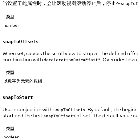
当设置了此属性时，会让滚动视图滚动停止后，停止在
snapToI
类型
number
snapToOffsets
When set, causes the scroll view to stop at the defined offse
combination with
. Overrides less
decelerationRate="fast"
类型
以数字为元素的数组
snapToStart
Use in conjuction with
. By default, the beginn
snapToOffsets
start and the first
offset. The default value is 
snapToOffsets
类型
boolean