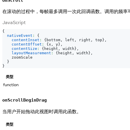
onScroll
在滚动的过程中，每帧最多调用一次此回调函数。调用的频率
JavaScript
{
nativeEvent
:
{
contentInset
:
{
bottom
,
 left
,
 right
,
 top
}
,
contentOffset
:
{
x
,
 y
}
,
contentSize
:
{
height
,
 width
}
,
layoutMeasurement
:
{
height
,
 width
}
,
    zoomScale
}
}
类型
function
onScrollBeginDrag
当用户开始拖动此视图时调用此函数。
类型