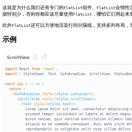
这就是为什么我们还有专门的
组件。
会惰性
FlatList
FlatList
据特别少，否则你都应该尽量使用
，哪怕它们用起来
FlatList
此外
还可以方便地渲染行间分隔线，支持多列布局，
FlatList
示例