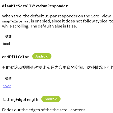
disableScrollViewPanResponder
When true, the default JS pan responder on the ScrollView is d
is enabled, since it does not follow typical 
snapToInterval
while scrolling. The default value is false.
类型
bool
Android
endFillColor
有时候滚动视图会占据比实际内容更多的空间。这种情况下可
类型
color
Android
fadingEdgeLength
Fades out the edges of the the scroll content.