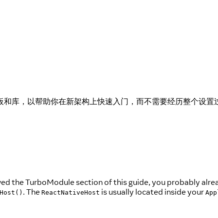
板和库，以帮助你在新架构上快速入门，而不需要经历整个设置
owed the TurboModule section of this guide, you probably alre
. The
is usually located inside your
Host()
ReactNativeHost
App