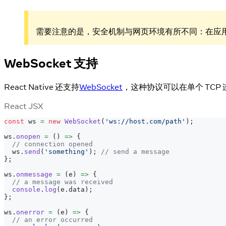
需要注意的是，安全机制与网页环境有所不同：在应
WebSocket 支持
React Native 还支持
WebSocket
，这种协议可以在单个 TCP
React JSX
const
 ws 
=
new
WebSocket
(
'ws://host.com/path'
)
;
ws
.
onopen
=
(
)
=>
{
// connection opened
  ws
.
send
(
'something'
)
;
// send a message
}
;
ws
.
onmessage
=
(
e
)
=>
{
// a message was received
console
.
log
(
e
.
data
)
;
}
;
ws
.
onerror
=
(
e
)
=>
{
// an error occurred