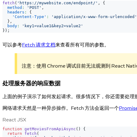
fetch
(
'https://mywebsite.com/endpoint/'
,
{
method
:
'POST'
,
headers
:
{
'Content-Type'
:
'application/x-www-form-urlencoded'
}
,
body
:
'key1=value1&key2=value2'
}
)
;
可以参考
Fetch 请求文档
来查看所有可用的参数。
注意：使用 Chrome 调试目前无法观测到 React N
处理服务器的响应数据
上面的例子演示了如何发起请求。很多情况下，你还需要处理
网络请求天然是一种异步操作。Fetch 方法会返回一个
Promis
React JSX
function
getMoviesFromApiAsync
(
)
{
return
fetch
(