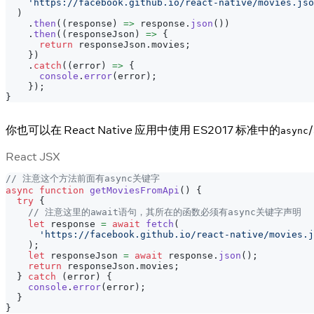
'https://facebook.github.io/react-native/movies.jso
)
.
then
(
(
response
)
=>
 response
.
json
(
)
)
.
then
(
(
responseJson
)
=>
{
return
 responseJson
.
movies
;
}
)
.
catch
(
(
error
)
=>
{
console
.
error
(
error
)
;
}
)
;
}
你也可以在 React Native 应用中使用 ES2017 标准中的
/
async
React JSX
// 注意这个方法前面有async关键字
async
function
getMoviesFromApi
(
)
{
try
{
// 注意这里的await语句，其所在的函数必须有async关键字声明
let
 response 
=
await
fetch
(
'https://facebook.github.io/react-native/movies.j
)
;
let
 responseJson 
=
await
 response
.
json
(
)
;
return
 responseJson
.
movies
;
}
catch
(
error
)
{
console
.
error
(
error
)
;
}
}