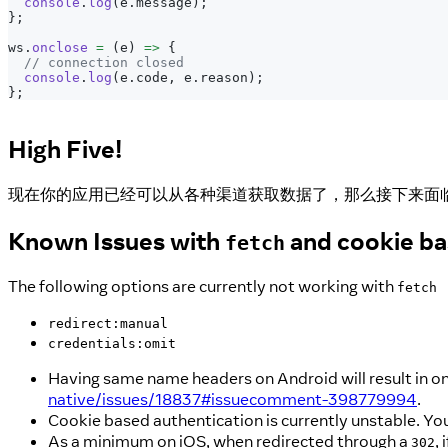
console
.
log
(
e
.
message
)
;
}
;
ws
.
onclose
=
(
e
)
=>
{
// connection closed
console
.
log
(
e
.
code
,
 e
.
reason
)
;
}
;
High Five!
现在你的应用已经可以从各种渠道获取数据了，那么接下来面
Known Issues with
and cookie ba
fetch
The following options are currently not working with
fetch
redirect:manual
credentials:omit
Having same name headers on Android will result in on
native/issues/18837#issuecomment-398779994
.
Cookie based authentication is currently unstable. Yo
As a minimum on iOS, when redirected through a
, 
302