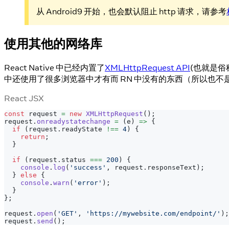
从 Android9 开始，也会默认阻止 http 请求，请参考
使用其他的网络库
React Native 中已经内置了
XMLHttpRequest API
(也就是俗称
中还使用了很多浏览器中才有而 RN 中没有的东西（所以也不是所有
React JSX
const
 request 
=
new
XMLHttpRequest
(
)
;
request
.
onreadystatechange
=
(
e
)
=>
{
if
(
request
.
readyState
!==
4
)
{
return
;
}
if
(
request
.
status
===
200
)
{
console
.
log
(
'success'
,
 request
.
responseText
)
;
}
else
{
console
.
warn
(
'error'
)
;
}
}
;
request
.
open
(
'GET'
,
'https://mywebsite.com/endpoint/'
)
;
request
.
send
(
)
;