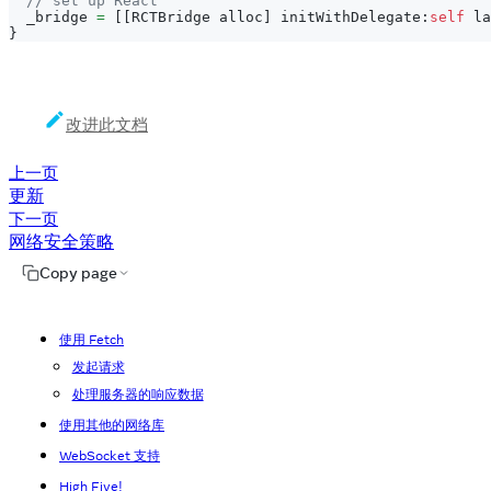
// set up React
  _bridge 
=
[
[
RCTBridge alloc
]
 initWithDelegate
:
self
 la
}
改进此文档
上一页
更新
下一页
网络安全策略
Copy page
使用 Fetch
发起请求
处理服务器的响应数据
使用其他的网络库
WebSocket 支持
High Five!