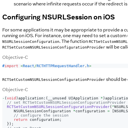
scenario where infinite requests occur if the redirect is
Configuring NSURLSession on iOS
For some applications it may be appropriate to provide a 
running on iOS. For instance, one may need to set a custom 
. The function
NSURLSessionConfiguration
RCTSetCustomNSURL
will be cal
RCTSetCustomNSURLSessionConfigurationProvider
Objective-C
#
import
<
React
/
RCTHTTPRequestHandler
.
h
>
should be c
RCTSetCustomNSURLSessionConfigurationProvider
Objective-C
-
(
void
)
application
:
(
__unused UIApplication 
*
)
applicatio
// set RCTSetCustomNSURLSessionConfigurationProvider
RCTSetCustomNSURLSessionConfigurationProvider
(
^
NSURLS
     NSURLSessionConfiguration 
*
configuration 
=
[
NSURLS
// configure the session
return
 configuration
;
}
)
;