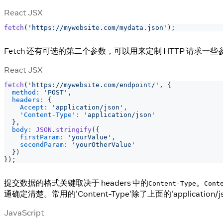
React JSX
fetch
(
'https://mywebsite.com/mydata.json'
)
;
Fetch 还有可选的第二个参数，可以用来定制 HTTP 请求一些
React JSX
fetch
(
'https://mywebsite.com/endpoint/'
,
{
method
:
'POST'
,
headers
:
{
Accept
:
'application/json'
,
'Content-Type'
:
'application/json'
}
,
body
:
JSON
.
stringify
(
{
firstParam
:
'yourValue'
,
secondParam
:
'yourOtherValue'
}
)
}
)
;
提交数据的格式关键取决于 headers 中的
。
Content-Type
Cont
通确定清楚。常用的'Content-Type'除了上面的'applicat
JavaScript