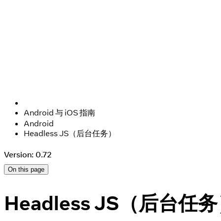
Android 与 iOS 指南
Android
Headless JS（后台任务）
Version: 0.72
On this page
Headless JS（后台任