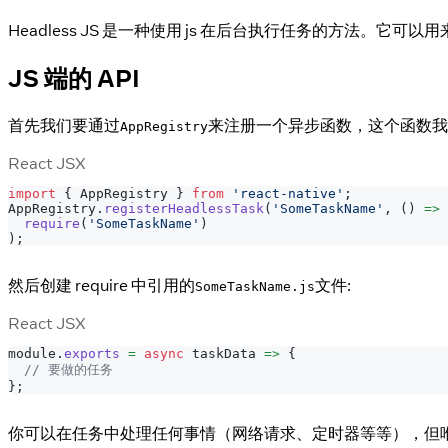
Headless JS 是一种使用 js 在后台执行任务的方法。
JS 端的 API
首先我们要通过
来注册一个异步函数，这个函数我们称之
AppRegistry
React JSX
import
{
AppRegistry
}
from
'react-native'
;
AppRegistry
.
registerHeadlessTask
(
'SomeTaskName'
,
(
)
=>
require
(
'SomeTaskName'
)
)
;
然后创建 require 中引用的
文件:
SomeTaskName.js
React JSX
module
.
exports
=
async
taskData
=>
{
// 要做的任务
}
;
你可以在任务中处理任何事情（网络请求、定时器等等），但