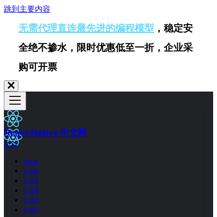
跳到主要内容
无需代理直连最先进的编程模型
，稳定安
全绝不掺水，限时优惠低至一折，企业采
购可开票
React Native 中文网
0.72
Next
0.86
0.85
0.84
0.83
0.82