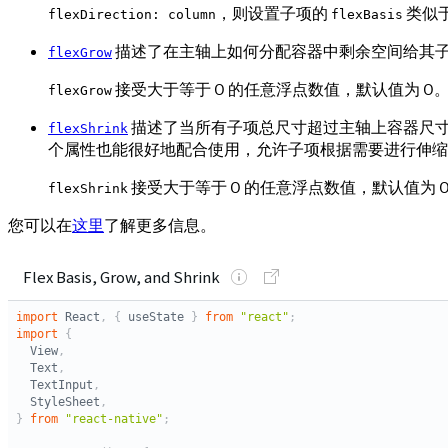
，则设置子项的
类似
flexDirection: column
flexBasis
描述了在主轴上如何分配容器中剩余空间给其子项。
flexGrow
接受大于等于 0 的任意浮点数值，默认值为 0。
flexGrow
描述了当所有子项总尺寸超过主轴上容器尺寸时，在
flexShrink
个属性也能很好地配合使用，允许子项根据需要进行伸缩
接受大于等于 0 的任意浮点数值，默认值为 0（在
flexShrink
您可以在
这里
了解更多信息。