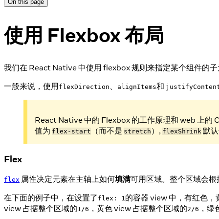
On this page
使用 Flexbox 布局
我们在 React Native 中使用 flexbox 规则来指定某
一般来说，使用
、
和
flexDirection
alignItems
justifyConten
React Native 中的 Flexbox 的工作原理和 
值为
（而不是
）,
默认
flex-start
stretch
flexShrink
Flex
属性决定元素在主轴上如何
填满
可用区域。整个区域会根据
flex
在下面的例子中，在设置了
的容器 view 中，有红色，
flex: 1
view 占据整个区域的
，黄色 view 占据整个区域的
，绿色
1/6
2/6