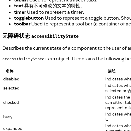
text
具有不可修改的文本的特性。
timer
Used to represent a timer.
togglebutton
Used to represent a toggle button. Should
toolbar
Used to represent a tool bar (a container of 
无障碍状态
accessibilityState
Describes the current state of a component to the user of a
is an object. It contains the following fie
accessibilityState
名称
描述
disabled
Indicates whe
Indicates whe
selected
selected or 否
Indicates the
checked
can either ta
represent mi
Indicates whe
busy
t.
Indicates wh
expanded
currently exp