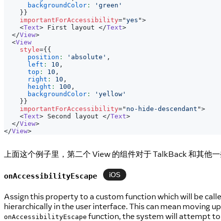
backgroundColor
:
'green'
}
}
importantForAccessibility
=
"
yes
"
>
<
Text
>
 First layout 
</
Text
>
</
View
>
<
View
style
=
{
{
position
:
'absolute'
,
left
:
10
,
top
:
10
,
right
:
10
,
height
:
100
,
backgroundColor
:
'yellow'
}
}
importantForAccessibility
=
"
no-hide-descendant
"
>
<
Text
>
 Second layout 
</
Text
>
</
View
>
</
View
>
上面这个例子里，第二个 View 的组件对于 TalkBack 
iOS
onAccessibilityEscape
Assign this property to a custom function which will be ca
hierarchically in the user interface. This can mean moving u
function, the system will attempt to t
onAccessibilityEscape