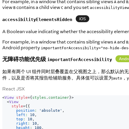
For example, in a window that contains sibling views
and
A
B
view
contains a child view
and you set
B
C
accessibilityView
iOS
accessibilityElementsHidden
A Boolean value indicating whether the accessibility elemen
For example, in a window that contains sibling views
and
A
B
Android property
importantForAccessibility="no-hide-des
无障碍功能优先级
Andr
importantForAccessibility
如果有两个 UI 组件同时层叠覆盖在父视图之上，那么默认的
件，以及是否将其报告给辅助服务。具体值可以设置为
，
auto
y
React JSX
<
View
style
=
{
styles
.
container
}
>
<
View
style
=
{
{
position
:
'absolute'
,
left
:
10
,
top
:
10
,
right
:
10
,
height
:
100
,