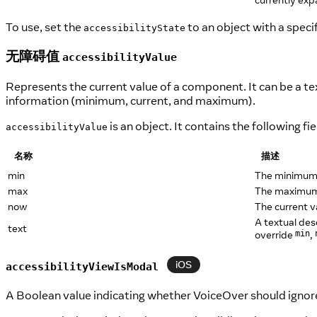
To use, set the
to an object with a specif
accessibilityState
无障碍值
accessibilityValue
Represents the current value of a component. It can be a te
information (minimum, current, and maximum).
is an object. It contains the following fie
accessibilityValue
名称
描述
min
The minimum 
max
The maximum 
now
The current v
A textual des
text
override
,
min
iOS
accessibilityViewIsModal
A Boolean value indicating whether VoiceOver should ignore 