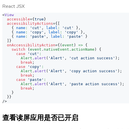
React JSX
<
View
accessible
=
{
true
}
accessibilityActions
=
{
[
{
name
:
'cut'
,
label
:
'cut'
}
,
{
name
:
'copy'
,
label
:
'copy'
}
,
{
name
:
'paste'
,
label
:
'paste'
}
]
}
onAccessibilityAction
=
{
(
event
)
=>
{
switch
(
event
.
nativeEvent
.
actionName
)
{
case
'cut'
:
Alert
.
alert
(
'Alert'
,
'cut action success'
)
;
break
;
case
'copy'
:
Alert
.
alert
(
'Alert'
,
'copy action success'
)
;
break
;
case
'paste'
:
Alert
.
alert
(
'Alert'
,
'paste action success'
)
;
break
;
}
}
}
/>
查看读屏应用是否已开启