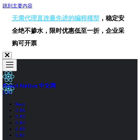
跳到主要内容
无需代理直连最先进的编程模型
，稳定安
全绝不掺水，限时优惠低至一折，企业采
购可开票
React Native 中文网
0.72
Next
0.86
0.85
0.84
0.83
0.82