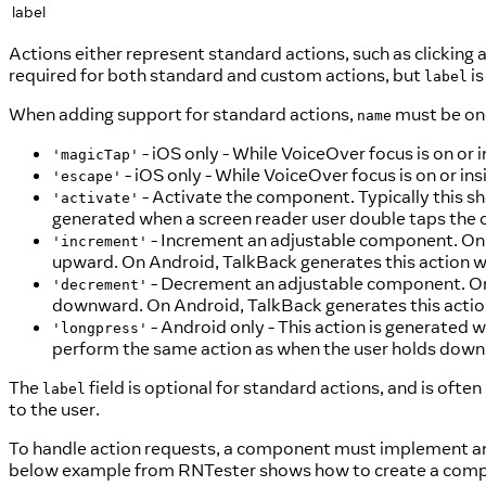
label
Actions either represent standard actions, such as clicking 
required for both standard and custom actions, but
is
label
When adding support for standard actions,
must be one
name
- iOS only - While VoiceOver focus is on or
'magicTap'
- iOS only - While VoiceOver focus is on or ins
'escape'
- Activate the component. Typically this s
'activate'
generated when a screen reader user double taps the
- Increment an adjustable component. On 
'increment'
upward. On Android, TalkBack generates this action w
- Decrement an adjustable component. On 
'decrement'
downward. On Android, TalkBack generates this actio
- Android only - This action is generated 
'longpress'
perform the same action as when the user holds down 
The
field is optional for standard actions, and is ofte
label
to the user.
To handle action requests, a component must implement a
below example from RNTester shows how to create a compo