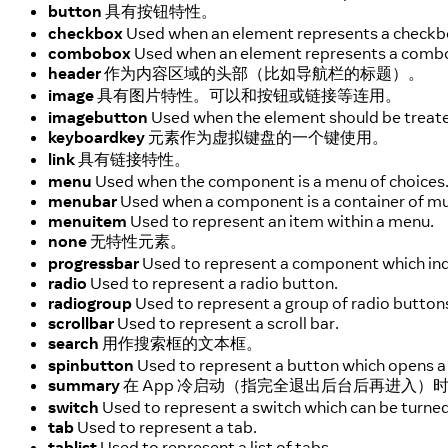
button
具有按钮特性。
checkbox
Used when an element represents a checkbo
combobox
Used when an element represents a combo b
header
作为内容区域的头部（比如导航栏的标题）。
image
具有图片特性。可以和按钮或链接等连用。
imagebutton
Used when the element should be treated
keyboardkey
元素作为虚拟键盘的一个键使用。
link
具有链接特性。
menu
Used when the component is a menu of choices
menubar
Used when a component is a container of mu
menuitem
Used to represent an item within a menu.
none
无特性元素。
progressbar
Used to represent a component which indi
radio
Used to represent a radio button.
radiogroup
Used to represent a group of radio button
scrollbar
Used to represent a scroll bar.
search
用作搜索框的文本框。
spinbutton
Used to represent a button which opens a l
summary
在 App 冷启动（指完全退出后台后再进入
switch
Used to represent a switch which can be turned
tab
Used to represent a tab.
tablist
Used to represent a list of tabs.