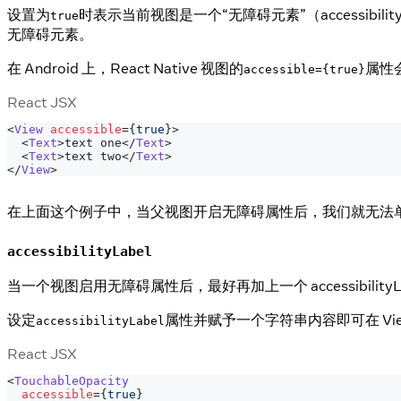
设置为
时表示当前视图是一个“无障碍元素”（accessibi
true
无障碍元素。
在 Android 上，React Native 视图的
属性
accessible={true}
React JSX
<
View
accessible
=
{
true
}
>
<
Text
>
text one
</
Text
>
<
Text
>
text two
</
Text
>
</
View
>
在上面这个例子中，当父视图开启无障碍属性后，我们就无法单独选中't
accessibilityLabel
当一个视图启用无障碍属性后，最好再加上一个 accessibilit
设定
属性并赋予一个字符串内容即可在 View、
accessibilityLabel
React JSX
<
TouchableOpacity
accessible
=
{
true
}