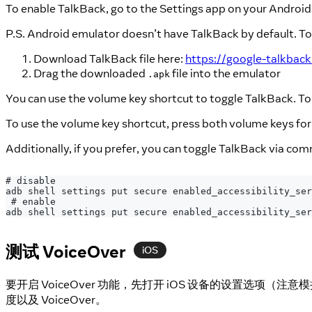
To enable TalkBack, go to the Settings app on your Android d
P.S. Android emulator doesn’t have TalkBack by default. To i
Download TalkBack file here:
https://google-talkbac
Drag the downloaded
file into the emulator
.apk
You can use the volume key shortcut to toggle TalkBack. To 
To use the volume key shortcut, press both volume keys for 3
Additionally, if you prefer, you can toggle TalkBack via com
# disable
adb shell settings put secure enabled_accessibility_ser
 # enable
adb shell settings put secure enabled_accessibility_ser
测试 VoiceOver
iOS
要开启 VoiceOver 功能，先打开 iOS 设备的设置
度以及 VoiceOver。