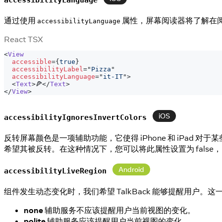
通过使用
属性，屏幕阅读器将了解在
accessibilityLanguage
React TSX
<
View
accessible
=
{
true
}
accessibilityLabel
=
"
Pizza
"
accessibilityLanguage
=
"
it-IT
"
>
<
Text
>
🍕
</
Text
>
</
View
>
iOS
accessibilityIgnoresInvertColors
反转屏幕颜色是一项辅助功能，它使得 iPhone 和 iP
希望其被反转。在这种情况下，您可以将此属性设置为 fals
Android
accessibilityLiveRegion
组件发生动态变化时，我们希望 TalkBack 能够提醒用户。
none
辅助服务不应该提醒用户当前视图的变化。
polite
辅助服务应该提醒用户当前视图的变化。