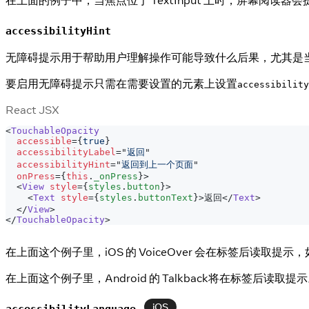
accessibilityHint
无障碍提示用于帮助用户理解操作可能导致什么后果，尤其是
要启用无障碍提示只需在需要设置的元素上设置
accessibility
React JSX
<
TouchableOpacity
accessible
=
{
true
}
accessibilityLabel
=
"
返回
"
accessibilityHint
=
"
返回到上一个页面
"
onPress
=
{
this
.
_onPress
}
>
<
View
style
=
{
styles
.
button
}
>
<
Text
style
=
{
styles
.
buttonText
}
>
返回
</
Text
>
</
View
>
</
TouchableOpacity
>
在上面这个例子里，iOS 的 VoiceOver 会在标签后读取提示，
在上面这个例子里，Android 的 Talkback将在标签后读取提
iOS
accessibilityLanguage