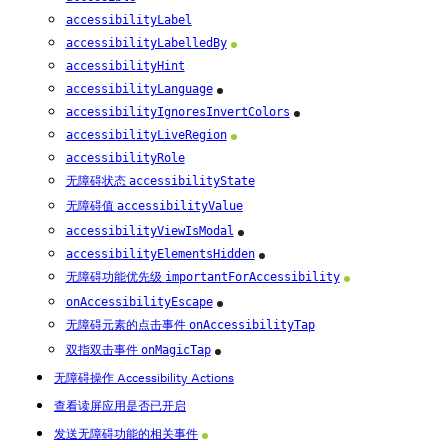
accessibilityLabel
accessibilityLabelledBy
Android
accessibilityHint
accessibilityLanguage
iOS
accessibilityIgnoresInvertColors
iOS
accessibilityLiveRegion
Android
accessibilityRole
无障碍状态
accessibilityState
无障碍值
accessibilityValue
accessibilityViewIsModal
iOS
accessibilityElementsHidden
iOS
无障碍功能优先级
importantForAccessibility
Android
onAccessibilityEscape
iOS
无障碍元素的点击事件
onAccessibilityTap
双指双击事件
onMagicTap
iOS
无障碍操作 Accessibility Actions
查看读屏应用是否已开启
发送无障碍功能的相关事件
Android