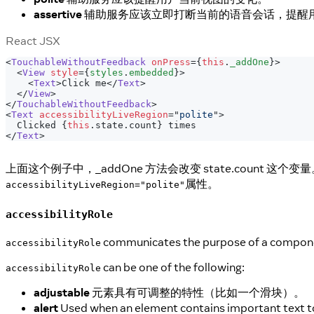
assertive
辅助服务应该立即打断当前的语音会话，提醒
React JSX
<
TouchableWithoutFeedback
onPress
=
{
this
.
_addOne
}
>
<
View
style
=
{
styles
.
embedded
}
>
<
Text
>
Click me
</
Text
>
</
View
>
</
TouchableWithoutFeedback
>
<
Text
accessibilityLiveRegion
=
"
polite
"
>
  Clicked 
{
this
.
state
.
count
}
 times
</
Text
>
上面这个例子中，_addOne 方法会改变 state.count 这个变量
属性。
accessibilityLiveRegion="polite"
accessibilityRole
communicates the purpose of a component
accessibilityRole
can be one of the following:
accessibilityRole
adjustable
元素具有可调整的特性（比如一个滑块）。
alert
Used when an element contains important text to