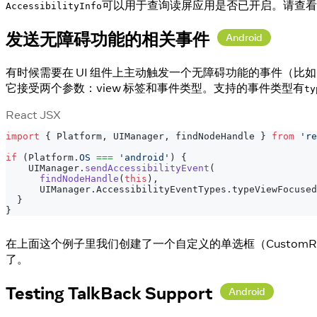
可以用于查询读屏应用是否已开启。请查看
AccessibilityInfo
发送无障碍功能的相关事件
Android
有时候需要在 UI 组件上主动触发一个无障碍功能的事件（比如
它接受两个参数：view 标签和事件类型。支持的事件类型有
ty
React JSX
import
{
Platform
,
UIManager
,
 findNodeHandle 
}
from
're
if
(
Platform
.
OS
===
'android'
)
{
UIManager
.
sendAccessibilityEvent
(
findNodeHandle
(
this
)
,
UIManager
.
AccessibilityEventTypes
.
typeViewFocused
}
}
在上面这个例子里我们创建了一个自定义的单选框（CustomRa
了。
Testing TalkBack Support
Android