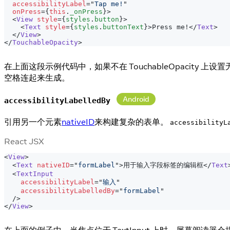
accessibilityLabel
=
"
Tap me!
"
onPress
=
{
this
.
_onPress
}
>
<
View
style
=
{
styles
.
button
}
>
<
Text
style
=
{
styles
.
buttonText
}
>
Press me!
</
Text
>
</
View
>
</
TouchableOpacity
>
在上面这段示例代码中，如果不在 TouchableOpacity 上
空格连起来生成。
Android
accessibilityLabelledBy
引用另一个元素
nativeID
来构建复杂的表单。
accessibilityL
React JSX
<
View
>
<
Text
nativeID
=
"
formLabel
"
>
用于输入字段标签的编辑框
</
Text
<
TextInput
accessibilityLabel
=
"
输入
"
accessibilityLabelledBy
=
"
formLabel
"
/>
</
View
>
在上面的例子中，当焦点位于 TextInput 上时，屏幕阅读器会