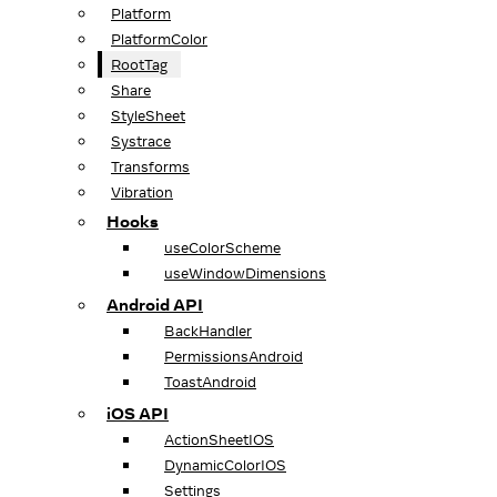
Platform
PlatformColor
RootTag
Share
StyleSheet
Systrace
Transforms
Vibration
Hooks
useColorScheme
useWindowDimensions
Android API
BackHandler
PermissionsAndroid
ToastAndroid
iOS API
ActionSheetIOS
DynamicColorIOS
Settings