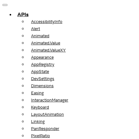
APIs
AccessibilityInfo
Alert
Animated
Animated.Value
Animated.ValueXY
Appearance
AppRegistry
AppState
DevSettings
Dimensions
Easing
InteractionManager
Keyboard
LayoutAnimation
Linking
PanResponder
PixelRatio