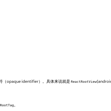
opaque identifier）。具体来说就是
(andro
ReactRootView
。
RootTag