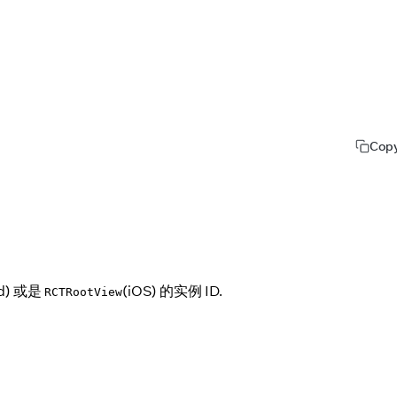
Cop
id) 或是
(iOS) 的实例 ID.
RCTRootView