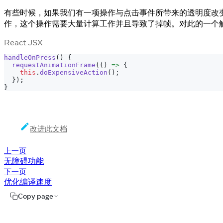
有些时候，如果我们有一项操作与点击事件所带来的透明度改
作，这个操作需要大量计算工作并且导致了掉帧。对此的一个
React JSX
handleOnPress
(
)
{
requestAnimationFrame
(
(
)
=>
{
this
.
doExpensiveAction
(
)
;
}
)
;
}
改进此文档
上一页
无障碍功能
下一页
优化编译速度
Copy page