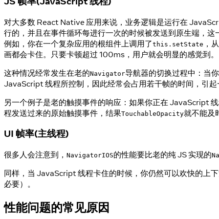
JS 帧率(JavaScript 线程)
对大多数 React Native 应用来说，业务逻辑是运行在 Ja
行的，并且在事件循环每进行一次的时候被发送到原生端，这一步
例如，你在一个复杂应用的根组件上调用了
，从
this.setState
画都会卡住。只要卡顿超过 100ms，用户就会明显的感觉到。
这种情况经常发生在老的
导航器的切换过程中：当你 
Navigator
JavaScript 线程所控制，因此经常会占用若干帧的时间，
另一个例子是老的触摸事件的响应：如果你正在 JavaScrip
程发送过来的原始触摸事件，结果
就不能及
TouchableOpacity
UI 帧率(主线程)
很多人会注意到，
的性能要比老的纯 JS 实现的
NavigatorIOS
N
同样，当 JavaScript 线程卡住的时候，你仍然可以欢快的上
必要）。
性能问题的常见原因