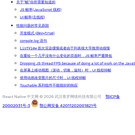
关于“帧”你所需要知道的
JS 帧率(JavaScript 线程)
UI 帧率(主线程)
性能问题的常见原因
开发模式 (
)
dev=true
console.log 语句
首次渲染缓慢或者由于列表很大导致滑动很慢
ListView
在重绘一个几乎没有什么变化的页面时，JS 帧率严重降低
Dropping JS thread FPS because of doing a lot of work on the JavaS
在屏幕上移动视图（滚动，切换，旋转）时，UI 线程掉帧
使用动画改变图片的尺寸时，UI 线程掉帧
Touchable 系列组件不能很好的响应
React Native 中文网 © 2026 武汉青罗网络科技有限公司
鄂ICP备
20002031号-3
鄂公网安备 42011202001821号