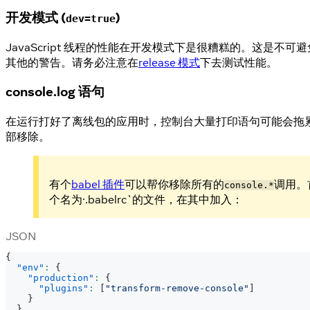
开发模式 (
)
dev=true
JavaScript 线程的性能在开发模式下是很糟糕的。这是
其他的警告。请务必注意在
release 模式
下去测试性能。
console.log 语句
在运行打好了离线包的应用时，控制台大量打印语句可能会拖累 J
部移除。
有个
babel 插件
可以帮你移除所有的
调用。
console.*
个名为·.babelrc`的文件，在其中加入：
JSON
{
"env"
:
{
"production"
:
{
"plugins"
:
[
"transform-remove-console"
]
}
}