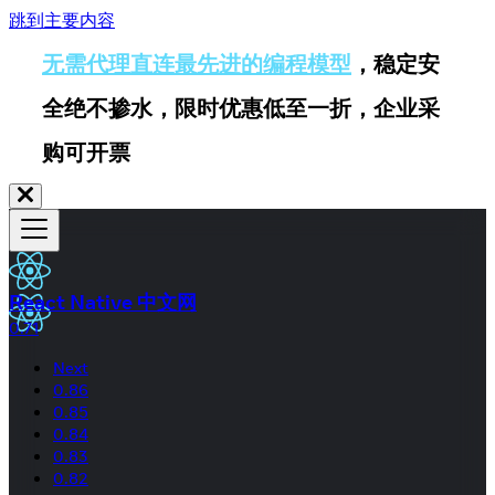
跳到主要内容
无需代理直连最先进的编程模型
，稳定安
全绝不掺水，限时优惠低至一折，企业采
购可开票
React Native 中文网
0.71
Next
0.86
0.85
0.84
0.83
0.82