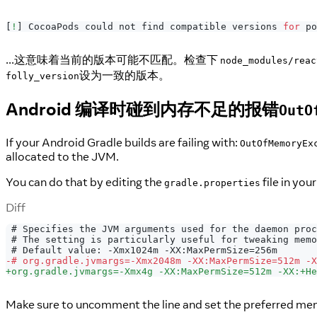
[
!
]
CocoaPods
 could not find compatible versions 
for
 po
...这意味着当前的版本可能不匹配。检查下
node_modules/reac
设为一致的版本。
folly_version
Android 编译时碰到内存不足的报错
OutO
If your Android Gradle builds are failing with:
OutOfMemoryEx
allocated to the JVM.
You can do that by editing the
file in you
gradle.properties
Diff
# Specifies the JVM arguments used for the daemon proc
# The setting is particularly useful for tweaking memo
# Default value: -Xmx1024m -XX:MaxPermSize=256m
-
# org.gradle.jvmargs=-Xmx2048m -XX:MaxPermSize=512m -
+
org.gradle.jvmargs=-Xmx4g -XX:MaxPermSize=512m -XX:+He
Make sure to uncomment the line and set the preferred me