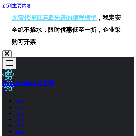
跳到主要内容
无需代理直连最先进的编程模型
，稳定安
全绝不掺水，限时优惠低至一折，企业采
购可开票
React Native 中文网
0.71
Next
0.86
0.85
0.84
0.83
0.82