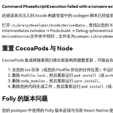
Command PhaseScriptExecution failed with a nonzero ex
此错误表示注入到 Xcode 构建管道中的 codegen 脚本已经提
打开
，查找以您的 Xc
~/Library/Developer/Xcode/DerivedData
Intermediates.noindex → Pods.build → D
文件夹中找到，文件名为
DerivedSources
codegen-LibraryName
重置 CocoaPods 与 Node
CocoaPods 集成将随着我们推出新架构而频繁更新，可
在您的 ios 目录（或您的 Podfile 所在的任何位置）中运
删除
，然后重新运行
（或
Podfile.lock
pod install
arc
删除
，然后重新运行
。
node_modules
yarn install
删除您的代码生成工件，然后重新运行
（或
pod install
Folly 的版本问题
您的 podspec 中使用的 Folly 版本必须与当前 React Nat