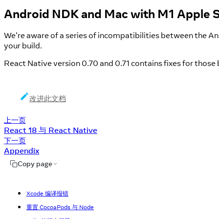
Android NDK and Mac with M1 Apple S
We're aware of a series of incompatibilities between the 
your build.
React Native version 0.70 and 0.71 contains fixes for those 
改进此文档
上一页
React 18 与 React Native
下一页
Appendix
Copy page
Xcode 编译报错
重置 CocoaPods 与 Node