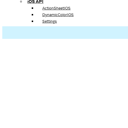
iOS API
ActionSheetIOS
DynamicColorIOS
Settings