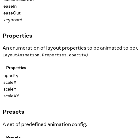
easeIn
easeOut
keyboard
Properties
An enumeration of layout properties to be animated to be 
)
LayoutAnimation.Properties.opacity
Properties
opacity
scaleX
scaleY
scaleXY
Presets
A set of predefined animation config.
Presets