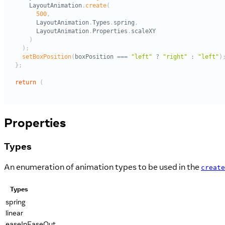
Properties
Types
An enumeration of animation types to be used in the
create
Types
spring
linear
easeInEaseOut