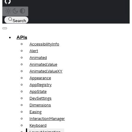
Search
APIs
AccessibilityInfo
Alert
Animated
Animated.Value
Animated.ValueXY
Appearance
AppRegistry
AppState
DevSettings
Dimensions
Easing
InteractionManager
Keyboard