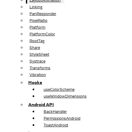
LayoutAnimation
Linking
PanResponder
PixelRatio
Platform
PlatformColor
RootTag
Share
StyleSheet
Systrace
Transforms
Vibration
Hooks
useColorScheme
useWindowDimensions
Android API
BackHandler
PermissionsAndroid
ToastAndroid