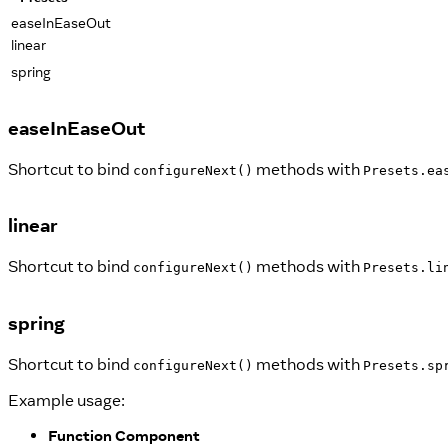
easeInEaseOut
linear
spring
easeInEaseOut
Shortcut to bind
methods with
configureNext()
Presets.ea
linear
Shortcut to bind
methods with
configureNext()
Presets.li
spring
Shortcut to bind
methods with
configureNext()
Presets.sp
Example usage:
Function Component